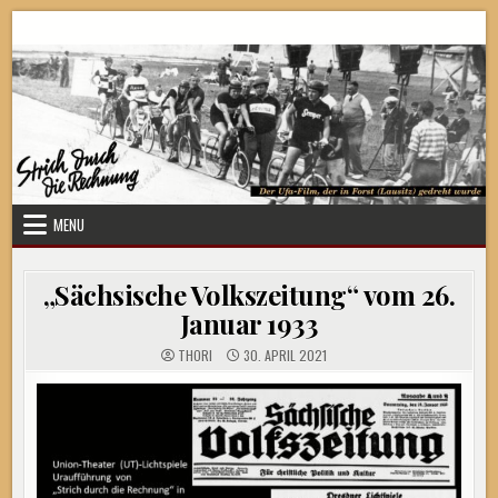
Skip
Strich durch die Rechnung
to
content
MENU
„Sächsische Volkszeitung“ vom 26.
Januar 1933
THORI
30. APRIL 2021