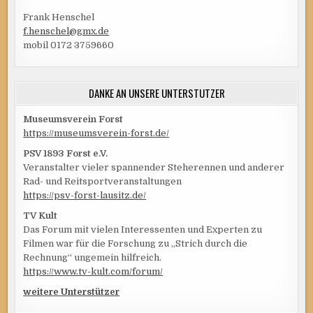
Frank Henschel
f.henschel@gmx.de
mobil 0172 3759660
DANKE AN UNSERE UNTERSTÜTZER
Museumsverein Forst
https://museumsverein-forst.de/
PSV 1893 Forst e.V.
Veranstalter vieler spannender Steherennen und anderer
Rad- und Reitsportveranstaltungen
https://psv-forst-lausitz.de/
TV Kult
Das Forum mit vielen Interessenten und Experten zu
Filmen war für die Forschung zu „Strich durch die
Rechnung“ ungemein hilfreich.
https://www.tv-kult.com/forum/
weitere Unterstützer