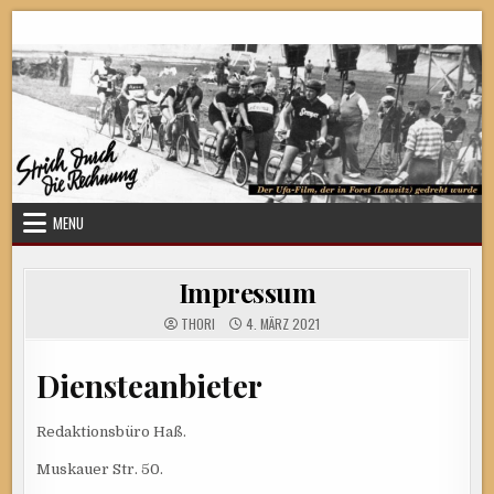
Skip
Strich durch die Rechnung
to
content
MENU
Impressum
THORI
4. MÄRZ 2021
Diensteanbieter
Redaktionsbüro Haß.
Muskauer Str. 50.