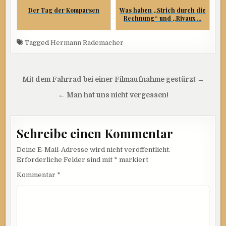
Der Tag der Komparsen
Was haben „Strich durch die
Rechnung“ und „Rivaux ...
Tagged
Hermann Rademacher
Beitragsnavigation
Mit dem Fahrrad bei einer Filmaufnahme gestürzt →
← Man hat uns nicht vergessen!
Schreibe einen Kommentar
Deine E-Mail-Adresse wird nicht veröffentlicht.
Erforderliche Felder sind mit
*
markiert
Kommentar
*