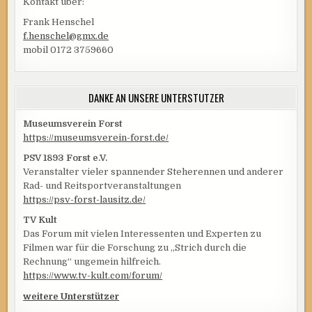
Kontakt über:
Frank Henschel
f.henschel@gmx.de
mobil 0172 3759660
DANKE AN UNSERE UNTERSTÜTZER
Museumsverein Forst
https://museumsverein-forst.de/
PSV 1893 Forst e.V.
Veranstalter vieler spannender Steherennen und anderer
Rad- und Reitsportveranstaltungen
https://psv-forst-lausitz.de/
TV Kult
Das Forum mit vielen Interessenten und Experten zu
Filmen war für die Forschung zu „Strich durch die
Rechnung“ ungemein hilfreich.
https://www.tv-kult.com/forum/
weitere Unterstützer