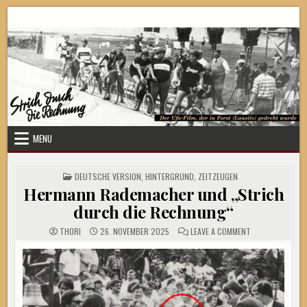
Skip
Strich durch die Rechnung
to
content
MENU
POSTED
DEUTSCHE VERSION
,
HINTERGRUND
,
ZEITZEUGEN
IN
Hermann Rademacher und „Strich
durch die Rechnung“
ON
THORI
26. NOVEMBER 2025
LEAVE A COMMENT
HERMANN
RADEMACHER
UND
„STRICH
DURCH
DIE
RECHNUNG“