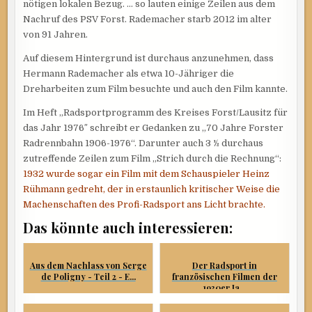
nötigen lokalen Bezug. … so lauten einige Zeilen aus dem
Nachruf des PSV Forst. Rademacher starb 2012 im alter
von 91 Jahren.
Auf diesem Hintergrund ist durchaus anzunehmen, dass
Hermann Rademacher als etwa 10-Jähriger die
Dreharbeiten zum Film besuchte und auch den Film kannte.
Im Heft „Radsportprogramm des Kreises Forst/Lausitz für
das Jahr 1976″ schreibt er Gedanken zu „70 Jahre Forster
Radrennbahn 1906-1976“. Darunter auch 3 ½ durchaus
zutreffende Zeilen zum Film „Strich durch die Rechnung“:
1932 wurde sogar ein Film mit dem Schauspieler Heinz
Rühmann gedreht, der in erstaunlich kritischer Weise die
Machenschaften des Profi-Radsport ans Licht brachte.
Das könnte auch interessieren:
Aus dem Nachlass von Serge
Der Radsport in
de Poligny - Teil 2 - E...
französischen Filmen der
1930er Ja...