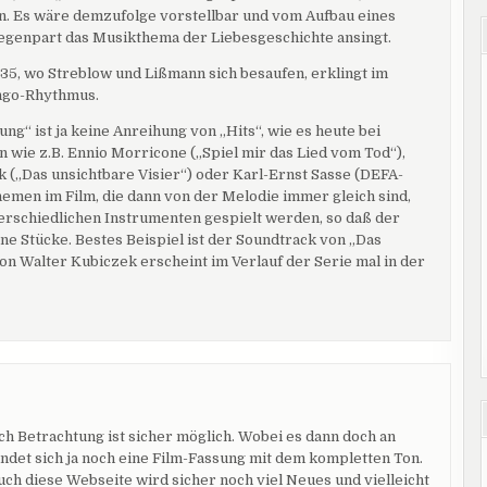
n. Es wäre demzufolge vorstellbar und vom Aufbau eines
Gegenpart das Musikthema der Liebesgeschichte ansingt.
e 35, wo Streblow und Lißmann sich besaufen, erklingt im
ango-Rhythmus.
ng“ ist ja keine Anreihung von „Hits“, wie es heute bei
 wie z.B. Ennio Morricone („Spiel mir das Lied vom Tod“),
k („Das unsichtbare Visier“) oder Karl-Ernst Sasse (DEFA-
Themen im Film, die dann von der Melodie immer gleich sind,
terschiedlichen Instrumenten gespielt werden, so daß der
e Stücke. Bestes Beispiel ist der Soundtrack von „Das
on Walter Kubiczek erscheint im Verlauf der Serie mal in der
 Betrachtung ist sicher möglich. Wobei es dann doch an
findet sich ja noch eine Film-Fassung mit dem kompletten Ton.
Auch diese Webseite wird sicher noch viel Neues und vielleicht