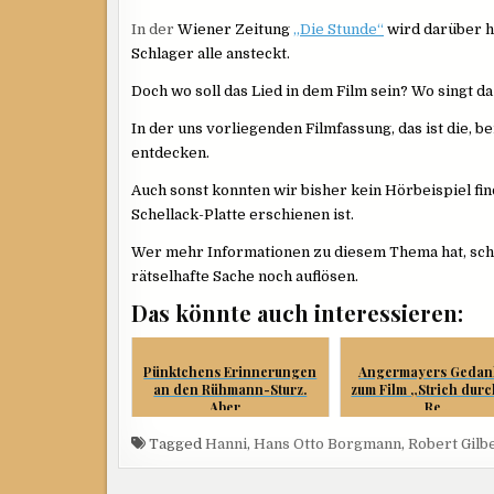
In der
Wiener Zeitung
„Die Stunde“
wird darüber h
Schlager alle ansteckt.
Doch wo soll das Lied in dem Film sein? Wo singt d
In der uns vorliegenden Filmfassung, das ist die, b
entdecken.
Auch sonst konnten wir bisher kein Hörbeispiel fin
Schellack-Platte erschienen ist.
Wer mehr Informationen zu diesem Thema hat, schre
rätselhafte Sache noch auflösen.
Das könnte auch interessieren:
Pünktchens Erinnerungen
Angermayers Gedan
an den Rühmann-Sturz.
zum Film „Strich durc
Aber...
Re...
Tagged
Hanni
,
Hans Otto Borgmann
,
Robert Gilb