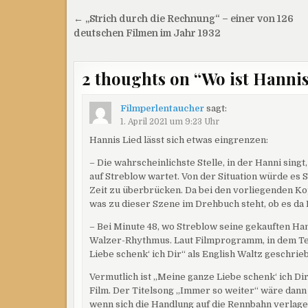
Beitragsnavigation
← „Strich durch die Rechnung“ – einer von 126
deutschen Filmen im Jahr 1932
2 thoughts on “
Wo ist Hannis
Filmperlentaucher
sagt:
1. April 2021 um 9:23 Uhr
Hannis Lied lässt sich etwas eingrenzen:
– Die wahrscheinlichste Stelle, in der Hanni singt
auf Streblow wartet. Von der Situation würde es S
Zeit zu überbrücken. Da bei den vorliegenden Kop
was zu dieser Szene im Drehbuch steht, ob es da
– Bei Minute 48, wo Streblow seine gekauften Ha
Walzer-Rhythmus. Laut Filmprogramm, in dem Tex
Liebe schenk‘ ich Dir“ als English Waltz geschrie
Vermutlich ist „Meine ganze Liebe schenk‘ ich D
Film. Der Titelsong „Immer so weiter“ wäre dan
wenn sich die Handlung auf die Rennbahn verlager