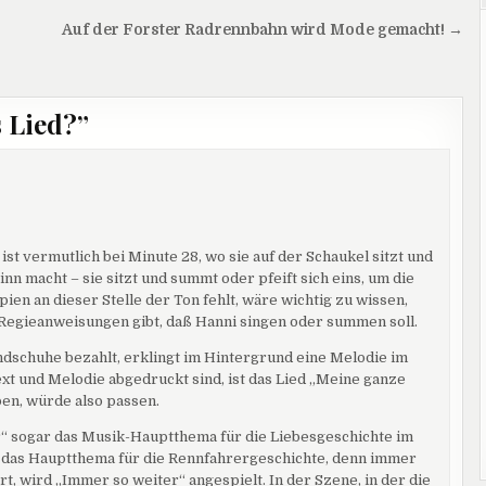
Auf der Forster Radrennbahn wird Mode gemacht! →
 Lied?
”
, ist vermutlich bei Minute 28, wo sie auf der Schaukel sitzt und
inn macht – sie sitzt und summt oder pfeift sich eins, um die
ien an dieser Stelle der Ton fehlt, wäre wichtig zu wissen,
 Regieanweisungen gibt, daß Hanni singen oder summen soll.
ndschuhe bezahlt, erklingt im Hintergrund eine Melodie im
t und Melodie abgedruckt sind, ist das Lied „Meine ganze
ben, würde also passen.
ir“ sogar das Musik-Hauptthema für die Liebesgeschichte im
n das Hauptthema für die Rennfahrergeschichte, denn immer
t, wird „Immer so weiter“ angespielt. In der Szene, in der die