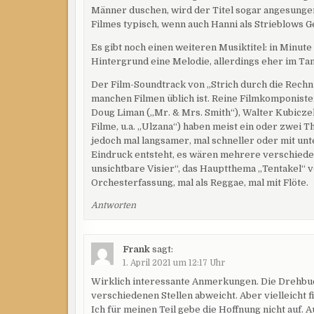
Männer duschen, wird der Titel sogar angesunge
Filmes typisch, wenn auch Hanni als Strieblows 
Es gibt noch einen weiteren Musiktitel: in Minut
Hintergrund eine Melodie, allerdings eher im T
Der Film-Soundtrack von „Strich durch die Rechnu
manchen Filmen üblich ist. Reine Filmkomponisten
Doug Liman („Mr. & Mrs. Smith“), Walter Kubicze
Filme, u.a. „Ulzana“) haben meist ein oder zwei 
jedoch mal langsamer, mal schneller oder mit un
Eindruck entsteht, es wären mehrere verschieden
unsichtbare Visier“, das Hauptthema „Tentakel“ v
Orchesterfassung, mal als Reggae, mal mit Flöte.
Antworten
Frank
sagt:
1. April 2021 um 12:17 Uhr
Wirklich interessante Anmerkungen. Die Drehbuch
verschiedenen Stellen abweicht. Aber vielleicht 
Ich für meinen Teil gebe die Hoffnung nicht auf. 