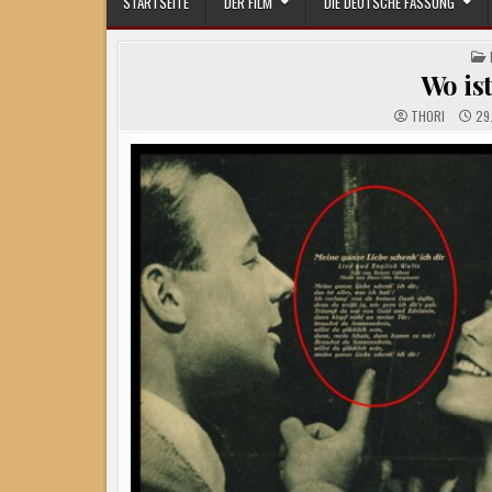
STARTSEITE
DER FILM
DIE DEUTSCHE FASSUNG
Wo is
THORI
29.