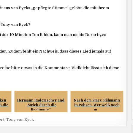
inaus van Eycks „gepflegte Stimme“ gelobt, die mit ihrem
a Tony van Eyck?
ei der 10 Minuten Ton fehlen, kann man nichts Derartiges
den. Zudem fehlt ein Nachweis, dass dieses Lied jemals auf
ibe bitte etwas in die Kommentare. Vielleicht lässt sich diese
ken
Hermann Rademacher und
Nach dem Sturz: Rühmann
h die
„Strich durch die
in Pohsen. Wer weiß noch
Rechnung“
m...
ert
,
Tony van Eyck