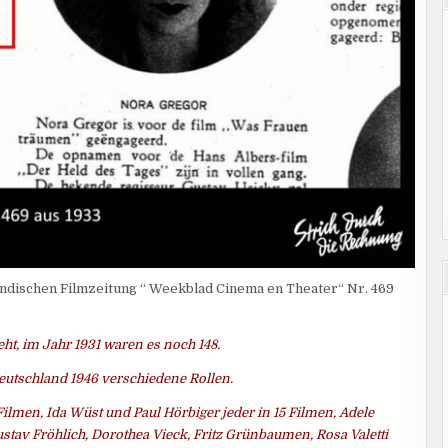
ländischen Filmzeitung “ Weekblad Cinema en Theater“ Nr. 469
ht, im Jahr 1931 waren es noch 148.
Deutschland 1946 verschiedene Rollen.
Filmen, Ida Wüst und Paul Hörbiger jeder in 15 Filmen, Adele
ustav Fröhlich, Dorothea Vieck, Fritz Grünbaumen, Rosa Valetti