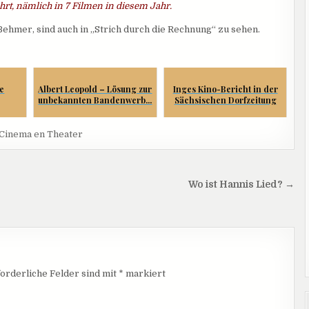
ührt, nämlich in 7 Filmen in diesem Jahr.
Behmer, sind auch in „Strich durch die Rechnung“ zu sehen.
ne
Albert Leopold – Lösung zur
Inges Kino-Bericht in der
unbekannten Bandenwerb...
Sächsischen Dorfzeitung
Cinema en Theater
Wo ist Hannis Lied? →
orderliche Felder sind mit
*
markiert