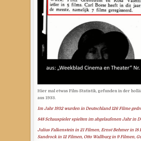
Hier mal etwas Film-Statistik, gefunden in der hol
aus 1933.
Im Jahr 1932 wurden in Deutschland 126 Filme gedre
848 Schauspieler spielten im abgelaufenen Jahr in 
Julius Falkenstein in 21 Filmen, Ernst Behmer in 18 
Sandrock in 12 Filmen, Otto Wallburg in 9 Filmen, G