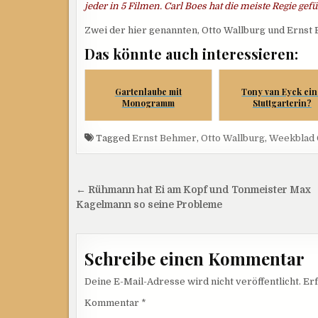
jeder in 5 Filmen. Carl Boes hat die meiste Regie gef
Zwei der hier genannten, Otto Wallburg und Ernst 
Das könnte auch interessieren:
Gartenlaube mit
Tony van Eyck ei
Monogramm
Stuttgarterin?
Tagged
Ernst Behmer
,
Otto Wallburg
,
Weekblad 
Beitragsnavigation
← Rühmann hat Ei am Kopf und Tonmeister Max
Kagelmann so seine Probleme
Schreibe einen Kommentar
Deine E-Mail-Adresse wird nicht veröffentlicht.
Erf
Kommentar
*