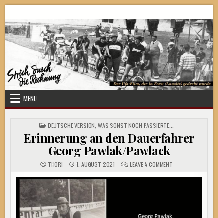
Skip
Strich durch die Rechnung
to
content
MENU
POSTED
DEUTSCHE VERSION
,
WAS SONST NOCH PASSIERTE...
IN
Erinnerung an den Dauerfahrer
Georg Pawlak/Pawlack
ON
THORI
1. AUGUST 2021
LEAVE A COMMENT
ERINNERUNG
AN
DEN
DAUERFAHRER
GEORG
PAWLAK/PAWLACK