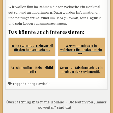
Wir wollen ihm im Rahmen dieser Webseite ein Denkmal
setzen und an ihn erinnern. Dazu wurden Informationen
und Zeitungsartikel rund um Georg Pawlak, sein Unglück
und sein Leben zusammengetragen.
Das könnte auch interessieren:
Heinz vs. Hans … Heimvorteil
Wer wann mit wem in
für den hanseatischen...
welchem Film - Fakten nicht
nu...
Versionenfilm – Beispielbild
Sprachen Mischmasch … ein
Teil 3
Problem der Versionenfil...
Tagged
Georg Pawlack
Beitragsnavigation
Überraschungspaket aus Holland – Die Noten von „Immer
so weiter“ sind da! →