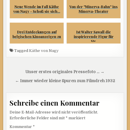
Neue Wende im Fall Käthe
Von der "Minerva-Bahn" ins
von Nagy - Schoß sie sich...
Minerva-Theater
Drei Entdeckungen auf
Ist Walter Sawall die
belgischen Kinoanzeigen zu
inspirierende Figur für
„...
„Str...
Tagged
Käthe von Nagy
Beitragsnavigation
Unser erstes originales Pressefoto … →
← Immer wieder kleine Spuren zum Filmdreh 1932
Schreibe einen Kommentar
Deine E-Mail-Adresse wird nicht veröffentlicht.
Erforderliche Felder sind mit
*
markiert
Kommentar
*