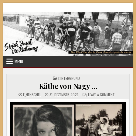
Skip
Strich durch die Rechnung
to
content
MENU
POSTED
HINTERGRUND
IN
Käthe von Nagy …
ON
F_HENSCHEL
31. DEZEMBER 2023
LEAVE A COMMENT
KÄTHE
VON
NAGY
…