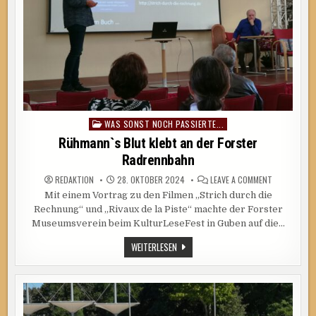
WAS SONST NOCH PASSIERTE...
Posted
in
Rühmann`s Blut klebt an der Forster
Radrennbahn
ON
REDAKTION
28. OKTOBER 2024
LEAVE A COMMENT
RÜHMANN`S
Mit einem Vortrag zu den Filmen „Strich durch die
BLUT
KLEBT
Rechnung“ und „Rivaux de la Piste“ machte der Forster
AN
DER
Museumsverein beim KulturLeseFest in Guben auf die…
FORSTER
RADRENNBA
RÜHMANN`S
WEITERLESEN
BLUT
KLEBT
AN
DER
FORSTER
RADRENNBAHN