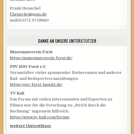
Frank Henschel
f.henschel@gmx.de
mobil 0172 3759660
DANKE AN UNSERE UNTERSTÜTZER
Museumsverein Forst
https://museumsverein-forst.de/
PSV 1893 Forst e.V.
Veranstalter vieler spannender Steherennen und anderer
Rad- und Reitsportveranstaltungen
https://psv-forst-lausitz.de/
TV Kult
Das Forum mit vielen Interessenten und Experten zu
Filmen war für die Forschung zu „Strich durch die
Rechnung“ ungemein hilfreich.
https://www.tv-kult.com/forum/
weitere Unterstützer