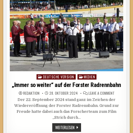
DEUTSCHE VERSION
MEDIEN
Posted
in
„Immer so weiter“ auf der Forster Radrennbahn
ON
REDAKTION
28. OKTOBER 2024
LEAVE A COMMENT
„IMMER
Der 22. September 2024 stand ganz im Zeichen der
SO
WEITER“
Wiedereröffnung der Forster Radrennbahn. Grund zur
AUF
DER
Freude hatte dabei auch das Forscherteam zum Film
FORSTER
„Strich durch…
RADRENNBA
„IMMER
WEITERLESEN
SO