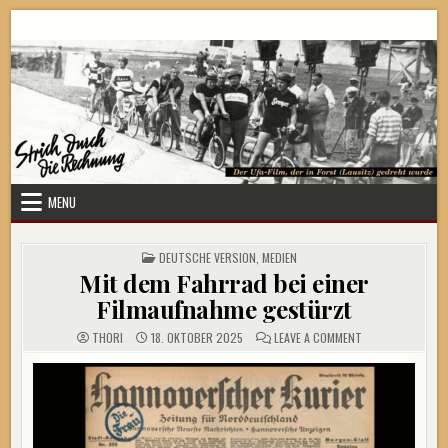
Skip
Strich durch die Rechnung
to
content
MENU
POSTED
DEUTSCHE VERSION
,
MEDIEN
IN
Mit dem Fahrrad bei einer
Filmaufnahme gestürzt
ON
THORI
18. OKTOBER 2025
LEAVE A COMMENT
MIT
DEM
FAHRRAD
BEI
EINER
FILMAUFNAHME
GESTÜRZT