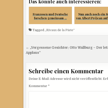
Das könnte auch interessieren:
Franzosen und Deutsche
Nun auch noch ein S
forschen gemeinsam …
von Albert Préjean auf 
Tagged
„Rivaux de la Piste“
Beitragsnavigation
← „Vergessene Gesichter: Otto Wallburg – Der let
Applaus“
Schreibe einen Kommentar
Deine E-Mail-Adresse wird nicht veröffentlicht.
Erf
Kommentar
*