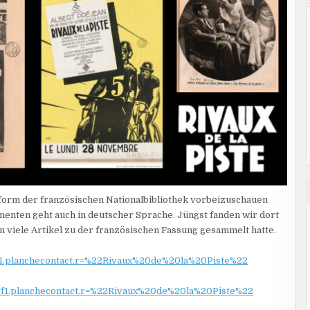
tform der französischen Nationalbibliothek vorbeizuschauen
menten geht auch in deutscher Sprache. Jüngst fanden wir dort
n viele Artikel zu der französischen Fassung gesammelt hatte.
98c/1.planchecontact.r=%22Rivaux%20de%20la%20Piste%22
999s/f1.planchecontact.r=%22Rivaux%20de%20la%20Piste%22