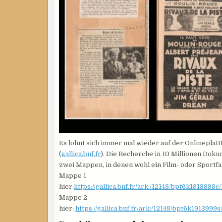
Es lohnt sich immer mal wieder auf der Onlineplat
(
gallica.bnf.fr
). Die Recherche in 10 Millionen Doku
zwei Mappen, in denen wohl ein Film- oder Sportfa
Mappe 1
hier:
https://gallica.bnf.fr/ark:/12148/bpt6k19139
Mappe 2
hier:
https://gallica.bnf.fr/ark:/12148/bpt6k1913