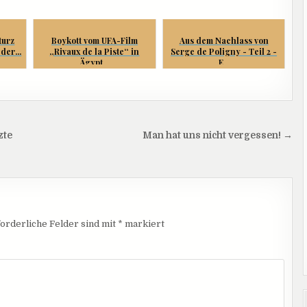
turz
Boykott vom UFA-Film
Aus dem Nachlass von
der...
„Rivaux de la Piste“ in
Serge de Poligny - Teil 2 -
Ägypt...
E...
zte
Man hat uns nicht vergessen! →
orderliche Felder sind mit
*
markiert