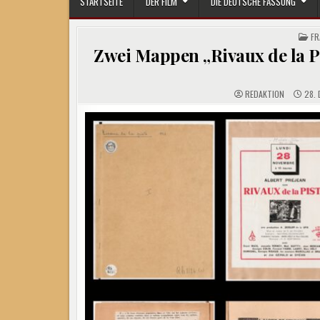
STARTSEITE
DER FILM
DIE DEUTSCHE FASSUNG
PO
FR
IN
Zwei Mappen „Rivaux de la Pi
REDAKTION
28. 