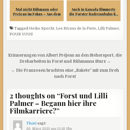
Mal nicht Rühmann oder
Auch in Kanada flimmerte
Prejean im Fokus – Aus dem
die Forster Radrennbahn ü...
...
Tagged
Heike Specht
,
Les Rivaux de la Piste
,
Lilli Palmer
,
POUR VOUS
Beitragsnavigation
Erinnerungen von Albert Préjean an den Stehersport, die
Dreharbeiten in Forst und Rühmanns Sturz →
← Die Franzosen brachten eine „Rakete“ mit zum Dreh
nach Forst
2 thoughts on “
Forst und Lilli
Palmer – Begann hier ihre
Filmkarriere?
”
Thori
sagt:
20. März 2021 um 15:18 Uhr