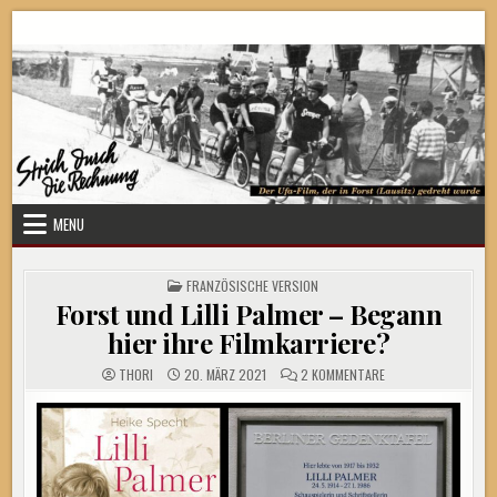
Skip
Strich durch die Rechnung
to
content
MENU
POSTED
FRANZÖSISCHE VERSION
IN
Forst und Lilli Palmer – Begann
hier ihre Filmkarriere?
ZU
THORI
20. MÄRZ 2021
2 KOMMENTARE
FORST
UND
LILLI
PALMER
–
BEGANN
HIER
IHRE
FILMKARRIERE?