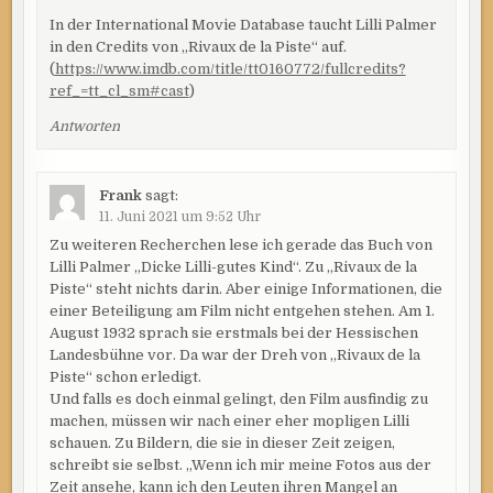
In der International Movie Database taucht Lilli Palmer
in den Credits von „Rivaux de la Piste“ auf.
(
https://www.imdb.com/title/tt0160772/fullcredits?
ref_=tt_cl_sm#cast
)
Antworten
Frank
sagt:
11. Juni 2021 um 9:52 Uhr
Zu weiteren Recherchen lese ich gerade das Buch von
Lilli Palmer „Dicke Lilli-gutes Kind“. Zu „Rivaux de la
Piste“ steht nichts darin. Aber einige Informationen, die
einer Beteiligung am Film nicht entgehen stehen. Am 1.
August 1932 sprach sie erstmals bei der Hessischen
Landesbühne vor. Da war der Dreh von „Rivaux de la
Piste“ schon erledigt.
Und falls es doch einmal gelingt, den Film ausfindig zu
machen, müssen wir nach einer eher mopligen Lilli
schauen. Zu Bildern, die sie in dieser Zeit zeigen,
schreibt sie selbst. „Wenn ich mir meine Fotos aus der
Zeit ansehe, kann ich den Leuten ihren Mangel an