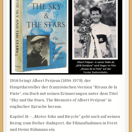
AN
DEN
STEHERSPORT,
DIE
DREHARBEITEN
IN
FORST
UND
RÜHMANNS
STURZ
1956 bringt Albert Préjean (1894-1979), der
Hauptdarsteller der französischen Version “Rivaux de la
Piste“, ein Buch mit seinen Erinnerungen unter dem Titel
“Sky and the Stars, The Memoirs of Albert Préjean“ in
englischer Sprache heraus.
Kapitel 16 – „Motor-bike and Bicycle“ geht auch auf seinen
Bezug zum Steher-Radsport, die Filmaufnahmen in Forst
und Heinz Rühmann ein.