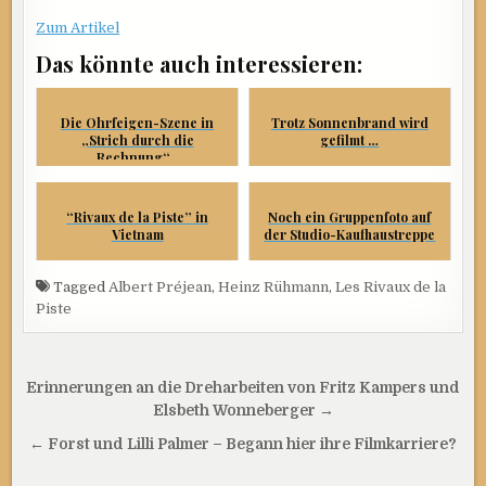
Zum Artikel
Das könnte auch interessieren:
Die Ohrfeigen-Szene in
Trotz Sonnenbrand wird
„Strich durch die
gefilmt …
Rechnung“...
“Rivaux de la Piste” in
Noch ein Gruppenfoto auf
Vietnam
der Studio-Kaufhaustreppe
Tagged
Albert Préjean
,
Heinz Rühmann
,
Les Rivaux de la
Piste
Beitragsnavigation
Erinnerungen an die Dreharbeiten von Fritz Kampers und
Elsbeth Wonneberger →
← Forst und Lilli Palmer – Begann hier ihre Filmkarriere?