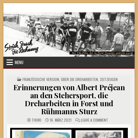
Skip
Strich durch die Rechnung
to
content
MENU
POSTED
FRANZÖSISCHE VERSION
,
ÜBER DIE DREHARBEITEN
,
ZEITZEUGEN
IN
Erinnerungen von Albert Préjean
an den Stehersport, die
Dreharbeiten in Forst und
Rühmanns Sturz
ON
THORI
16. MÄRZ 2021
LEAVE A COMMENT
ERINNERUNGEN
VON
ALBERT
PRÉJEAN