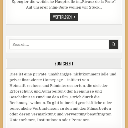
Spengler die weibliche Hauptrolle in „Rivaux de la Piste“.
LEIDER
IST
Auf unserer Film-Seite wollen wir Stück…
ÜBER
SIE
JEANNETTE
WEITERLESEN
WENIG
FERNEY
BEKANNT
–
LEIDER
IST
ÜBER
SIE
Search
WENIG
BEKANNT
for:
ZUM GELEIT
Dies ist eine private, unabhängige, nichtkommerzielle und
privat finanzierte Homepage – initiiert von
Heimatforschern und Filminteressierten, die sich der
Erforschung und Aufarbeitung der Ereignisse und
Geschehnisse rund um den Film „Strich durch die
Rechnung“ widmen. Es gibt keinerlei geschäftliche oder
persönliche Verbindungen zu den mit den Filmarbeiten
oder deren Vermarktung und Verwertung beauftragten
Unternehmen, Institutionen oder Personen.