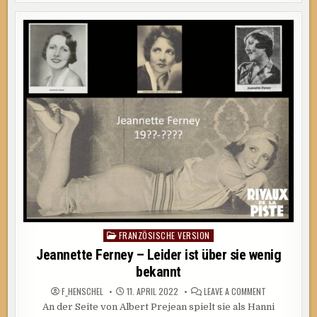
ANZEIGEN
AUS
17
LÄNDERN
FRANZÖSISCHE VERSION
Posted
in
Jeannette Ferney – Leider ist über sie wenig
bekannt
ON
F_HENSCHEL
11. APRIL 2022
LEAVE A COMMENT
JEANNETTE
An der Seite von Albert Prejean spielt sie als Hanni
FERNEY
–