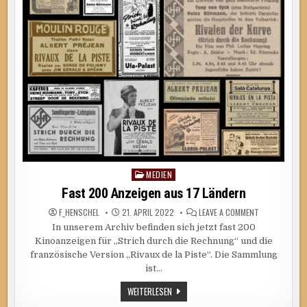
MEDIEN
Posted
in
Fast 200 Anzeigen aus 17 Ländern
ON
F_HENSCHEL
21. APRIL 2022
LEAVE A COMMENT
FAST
In unserem Archiv befinden sich jetzt fast 200
200
ANZEIGEN
Kinoanzeigen für „Strich durch die Rechnung“ und die
AUS
17
französische Version „Rivaux de la Piste“. Die Sammlung
LÄNDERN
ist…
FAST
WEITERLESEN
200