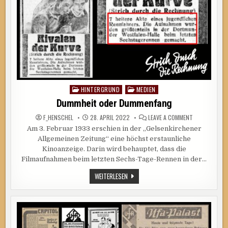
HINTERGRUND
MEDIEN
Posted
in
Dummheit oder Dummenfang
ON
F_HENSCHEL
28. APRIL 2022
LEAVE A COMMENT
DUMMHEIT
Am 3. Februar 1933 erschien in der „Gelsenkirchener
ODER
DUMMENFANG
Allgemeinen Zeitung“ eine höchst erstaunliche
Kinoanzeige. Darin wird behauptet, dass die
Filmaufnahmen beim letzten Sechs-Tage-Rennen in der…
DUMMHEIT
WEITERLESEN
ODER
DUMMENFANG