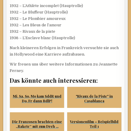
1932 – L’Athlète incomplet (Hauptrolle)
1932 – Le Bluffeur (Hauptrolle)
1932 – Le Plombier amoureux
1932 – Les Bleus de l’amour
1932 – Rivaux de la piste
1936 – L’Esclave blanc (Hauptrolle)
Nach kleineren Erfolgen in Frankreich versuchte sie auch
in Hollywood eine Karriere aufzubauen.
Wir freuen uns über weitere Informationen zu Jeannette
Ferney.
Das könnte auch interessieren:
Mi, Sa, So, Mo kam SddR und
"Rivaux de la Piste" in
Do, Fr dann RdlP!
Casablanca
Die Franzosen brachten eine
Versionenfilm – Beispielbild
„Rakete“ mit zum Dreh ...
Teil 1