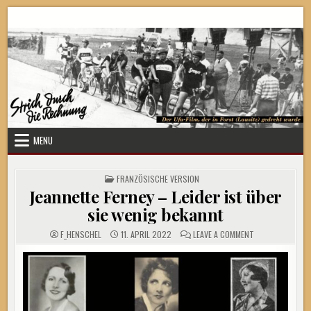
Skip
Strich durch die Rechnung
to
content
MENU
POSTED
FRANZÖSISCHE VERSION
IN
Jeannette Ferney – Leider ist über
sie wenig bekannt
ON
F_HENSCHEL
11. APRIL 2022
LEAVE A COMMENT
JEANNETTE
FERNEY
–
LEIDER
IST
ÜBER
SIE
WENIG
BEKANNT