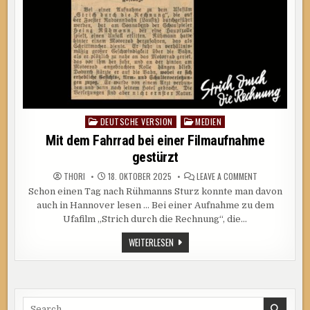
DEUTSCHE VERSION
MEDIEN
Posted
in
Mit dem Fahrrad bei einer Filmaufnahme
gestürzt
ON
THORI
18. OKTOBER 2025
LEAVE A COMMENT
MIT
Schon einen Tag nach Rühmanns Sturz konnte man davon
DEM
FAHRRAD
auch in Hannover lesen … Bei einer Aufnahme zu dem
BEI
EINER
Ufafilm „Strich durch die Rechnung“, die…
FILMAUFNAHME
GESTÜRZT
MIT
WEITERLESEN
DEM
FAHRRAD
BEI
EINER
FILMAUFNAHME
GESTÜRZT
Search