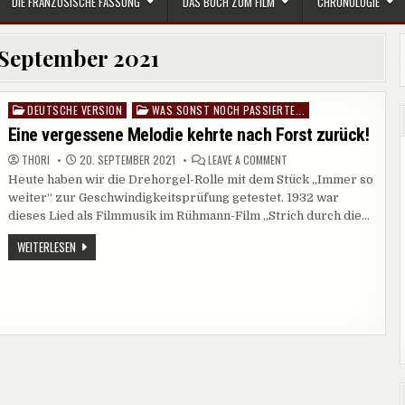
DIE FRANZÖSISCHE FASSUNG
DAS BUCH ZUM FILM
CHRONOLOGIE
September 2021
DEUTSCHE VERSION
WAS SONST NOCH PASSIERTE...
Posted
in
Eine vergessene Melodie kehrte nach Forst zurück!
ON
THORI
20. SEPTEMBER 2021
LEAVE A COMMENT
EINE
Heute haben wir die Drehorgel-Rolle mit dem Stück „Immer so
VERGESSENE
MELODIE
weiter“ zur Geschwindigkeitsprüfung getestet. 1932 war
KEHRTE
NACH
dieses Lied als Filmmusik im Rühmann-Film „Strich durch die…
FORST
ZURÜCK!
EINE
WEITERLESEN
VERGESSENE
MELODIE
KEHRTE
NACH
FORST
ZURÜCK!