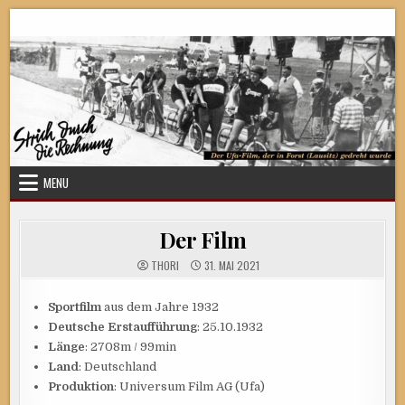
Skip
Strich durch die Rechnung
to
content
MENU
Der Film
THORI
31. MAI 2021
Sportfilm
aus dem Jahre 1932
Deutsche Erstaufführung
: 25.10.1932
Länge
: 2708m / 99min
Land
: Deutschland
Produktion
: Universum Film AG (Ufa)