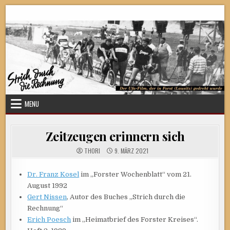
Skip
Strich durch die Rechnung
to
content
MENU
Zeitzeugen erinnern sich
THORI
9. MÄRZ 2021
Dr. Franz Kosel
im „Forster Wochenblatt“ vom 21.
August 1992
Gert Nissen
, Autor des Buches „Strich durch die
Rechnung“
Erich Poesch
im „Heimatbrief des Forster Kreises“.