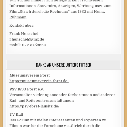
Wir suchen immer nach Belegstücken, Nachweisen,
Informationen, Souvenirs, Anzeigen, Werbung usw. zum
Film „Strich durch die Rechnung“ aus 1932 mit Heinz
Rühmann.
Kontakt über:
Frank Henschel
f.henschel@gmx.de
mobil 0172 3759660
DANKE AN UNSERE UNTERSTÜTZER
Museumsverein Forst
https://museumsverein-forst.de/
PSV 1893 Forst e.V.
Veranstalter vieler spannender Steherennen und anderer
Rad- und Reitsportveranstaltungen
https://psv-forst-lausitz.de/
TV Kult
Das Forum mit vielen Interessenten und Experten zu
Filmen war für die Forschung zu „Strich durch die