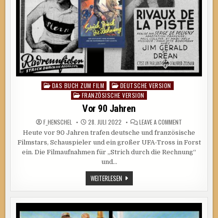
DAS BUCH ZUM FILM
DEUTSCHE VERSION
Posted
FRANZÖSISCHE VERSION
in
Vor 90 Jahren
ON
F_HENSCHEL
28. JULI 2022
LEAVE A COMMENT
VOR
Heute vor 90 Jahren trafen deutsche und französische
90
JAHREN
Filmstars, Schauspieler und ein großer UFA-Tross in Forst
ein. Die Filmaufnahmen für „Strich durch die Rechnung“
und…
VOR
WEITERLESEN
90
JAHREN