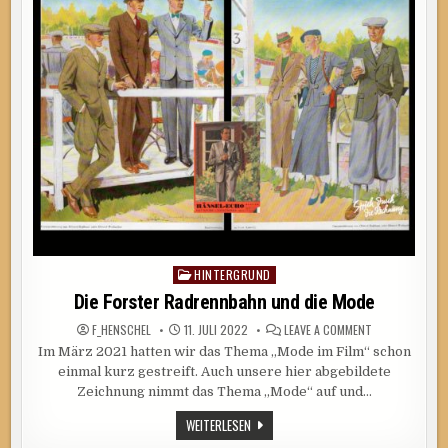
HINTERGRUND
Posted
in
Die Forster Radrennbahn und die Mode
ON
F_HENSCHEL
11. JULI 2022
LEAVE A COMMENT
DIE
Im März 2021 hatten wir das Thema „Mode im Film“ schon
FORSTER
RADRENNBAHN
einmal kurz gestreift. Auch unsere hier abgebildete
UND
DIE
Zeichnung nimmt das Thema „Mode“ auf und…
MODE
DIE
WEITERLESEN
FORSTER