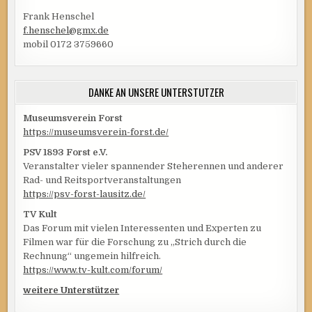
Frank Henschel
f.henschel@gmx.de
mobil 0172 3759660
DANKE AN UNSERE UNTERSTÜTZER
Museumsverein Forst
https://museumsverein-forst.de/
PSV 1893 Forst e.V.
Veranstalter vieler spannender Steherennen und anderer
Rad- und Reitsportveranstaltungen
https://psv-forst-lausitz.de/
TV Kult
Das Forum mit vielen Interessenten und Experten zu
Filmen war für die Forschung zu „Strich durch die
Rechnung“ ungemein hilfreich.
https://www.tv-kult.com/forum/
weitere Unterstützer