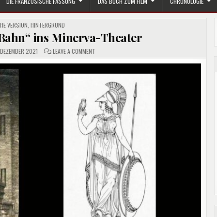
DIE FRANZÖSISCHE FASSUNG
DAS BUCH ZUM FILM
CHRONOLOGIE
HE VERSION
,
HINTERGRUND
Bahn“ ins Minerva-Theater
ON
 DEZEMBER 2021
LEAVE A COMMENT
VON
DER
„MINERVA-
BAHN“
INS
MINERVA-
THEATER