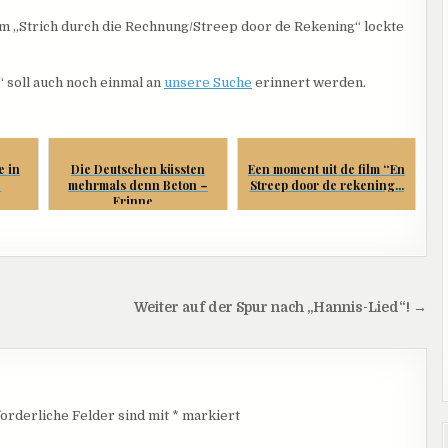
lm „Strich durch die Rechnung/Streep door de Rekening“ lockte
soll auch noch einmal an
unsere Suche
erinnert werden.
e in
Die Deutschen küssten
Een moment uit de film “En
e
mehrmals denn Beton –
Streep door de rekening...
Erinne...
Weiter auf der Spur nach „Hannis-Lied“! →
orderliche Felder sind mit
*
markiert