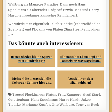
Wallburg als Manager Paradies. Dann noch Hans
Speelmans als alternder Radprofi Erwin Banz und Harry
Hardt (ein südamerikanischer Rennfahrer).
Wo würde man eigentlich Jakob Tiedtke (Fahrradhändler
Spengler) und Flockina von Platen (Gina Stern) einordnen
….?
Das könnte auch interessieren:
Immer wieder kleine Spuren
Rühmann hat Ei am Kopf und
zum Filmdreh 1932
Tonmeister Max Kagelman...
Meine Güte … was sich die
Vorsicht vor dem
Coburger Zeitung hier zu...
Sitznachbarn!
Tagged
Flockina von Platen
,
Fritz Kampers
,
Gustl Stark-
Gstettenbaur
,
Hans Speelmans
,
Harry Hardt
,
Jakob
Tiedtke
,
Marianne Kupfer
,
Otto Wallburg
,
Tony van Eyck