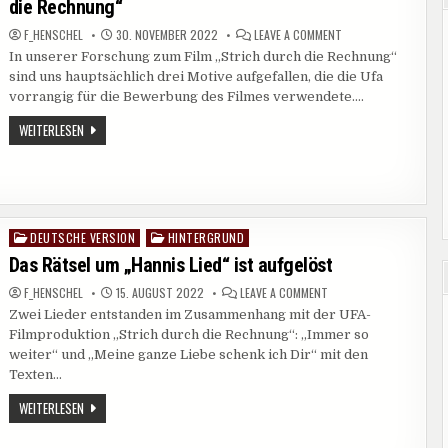
die Rechnung“
ON
F_HENSCHEL
30. NOVEMBER 2022
LEAVE A COMMENT
DIE
In unserer Forschung zum Film „Strich durch die Rechnung“
HAUPTSÄCHLICHEN
WERBEMOTIVE
sind uns hauptsächlich drei Motive aufgefallen, die die Ufa
FÜR
„STRICH
vorrangig für die Bewerbung des Filmes verwendete….
DURCH
DIE
DIE
WEITERLESEN
RECHNUNG“
HAUPTSÄCHLICHEN
WERBEMOTIVE
FÜR
„STRICH
DURCH
DIE
RECHNUNG“
DEUTSCHE VERSION
HINTERGRUND
Posted
in
Das Rätsel um „Hannis Lied“ ist aufgelöst
ON
F_HENSCHEL
15. AUGUST 2022
LEAVE A COMMENT
DAS
Zwei Lieder entstanden im Zusammenhang mit der UFA-
RÄTSEL
UM
Filmproduktion „Strich durch die Rechnung“: „Immer so
„HANNIS
LIED“
weiter“ und „Meine ganze Liebe schenk ich Dir“ mit den
IST
Texten…
AUFGELÖST
DAS
WEITERLESEN
RÄTSEL
UM
„HANNIS