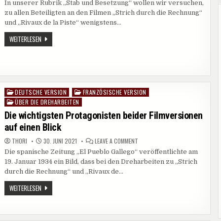
In unserer Rubrik „Stab und Besetzung“ wollen wir versuchen,
UNBEKANNTE
SCHAUSPIELERIN
zu allen Beteiligten an den Filmen „Strich durch die Rechnung“
HILDE
KOLLER.
und „Rivaux de la Piste“ wenigstens…
WER
KANN
DIE
WEITERLESEN
HELFEN?
UNBEKANNTE
SCHAUSPIELERIN
HILDE
KOLLER.
WER
KANN
HELFEN?
DEUTSCHE VERSION
FRANZÖSISCHE VERSION
Posted
ÜBER DIE DREHARBEITEN
in
Die wichtigsten Protagonisten beider Filmversionen
auf einen Blick
ON
THORI
30. JUNI 2021
LEAVE A COMMENT
DIE
Die spanische Zeitung „El Pueblo Gallego“ veröffentlichte am
WICHTIGSTEN
PROTAGONISTEN
19. Januar 1934 ein Bild, dass bei den Dreharbeiten zu „Strich
BEIDER
FILMVERSIONEN
durch die Rechnung“ und „Rivaux de…
AUF
EINEN
DIE
WEITERLESEN
BLICK
WICHTIGSTEN
PROTAGONISTEN
BEIDER
FILMVERSIONEN
AUF