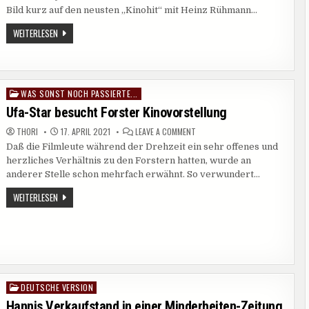
„STRICH
Bild kurz auf den neusten „Kinohit“ mit Heinz Rühmann…
DURCH
DIE
„PRZEKREŚLONY
WEITERLESEN
RECHNUNG“
RACHUNEK“
IST
GLEICH
„STRICH
DURCH
DIE
WAS SONST NOCH PASSIERTE...
Posted
RECHNUNG“
in
Ufa-Star besucht Forster Kinovorstellung
ON
THORI
17. APRIL 2021
LEAVE A COMMENT
UFA-
Daß die Filmleute während der Drehzeit ein sehr offenes und
STAR
BESUCHT
herzliches Verhältnis zu den Forstern hatten, wurde an
FORSTER
KINOVORSTELLUNG
anderer Stelle schon mehrfach erwähnt. So verwundert…
UFA-
WEITERLESEN
STAR
BESUCHT
FORSTER
KINOVORSTELLUNG
DEUTSCHE VERSION
Posted
in
Hannis Verkaufstand in einer Minderheiten-Zeitung