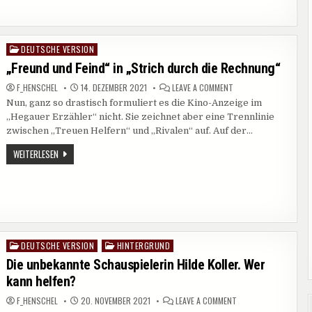
LIED“
IST
AUFGELÖST
DEUTSCHE VERSION
Posted
in
„Freund und Feind“ in „Strich durch die Rechnung“
ON
F_HENSCHEL
14. DEZEMBER 2021
LEAVE A COMMENT
„FREUND
Nun, ganz so drastisch formuliert es die Kino-Anzeige im
UND
FEIND“
„Hegauer Erzähler“ nicht. Sie zeichnet aber eine Trennlinie
IN
„STRICH
zwischen „Treuen Helfern“ und „Rivalen“ auf. Auf der…
DURCH
DIE
„FREUND
WEITERLESEN
RECHNUNG“
UND
FEIND“
IN
„STRICH
DURCH
DIE
RECHNUNG“
DEUTSCHE VERSION
HINTERGRUND
Posted
in
Die unbekannte Schauspielerin Hilde Koller. Wer
kann helfen?
ON
F_HENSCHEL
20. NOVEMBER 2021
LEAVE A COMMENT
DIE