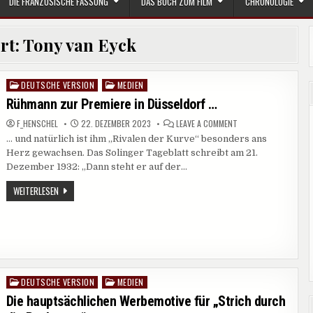
DIE FRANZÖSISCHE FASSUNG
DAS BUCH ZUM FILM
CHRONOLOGIE
rt:
Tony van Eyck
DEUTSCHE VERSION
MEDIEN
Posted
in
Rühmann zur Premiere in Düsseldorf …
ON
F_HENSCHEL
22. DEZEMBER 2023
LEAVE A COMMENT
RÜHMANN
… und natürlich ist ihm „Rivalen der Kurve“ besonders ans
ZUR
PREMIERE
Herz gewachsen. Das Solinger Tageblatt schreibt am 21.
IN
DÜSSELDORF
Dezember 1932: „Dann steht er auf der…
…
RÜHMANN
WEITERLESEN
ZUR
PREMIERE
IN
DÜSSELDORF
…
DEUTSCHE VERSION
MEDIEN
Posted
in
Die hauptsächlichen Werbemotive für „Strich durch