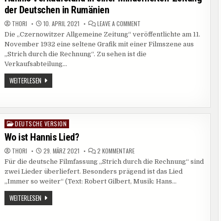
der Deutschen in Rumänien
ON
THORI
10. APRIL 2021
LEAVE A COMMENT
HANNIS
Die „Czernowitzer Allgemeine Zeitung“ veröffentlichte am 11.
VERKAUFSTAND
IN
November 1932 eine seltene Grafik mit einer Filmszene aus
EINER
MINDERHEITEN-
„Strich durch die Rechnung“. Zu sehen ist die
ZEITUNG
Verkaufsabteilung…
DER
DEUTSCHEN
IN
HANNIS
WEITERLESEN
RUMÄNIEN
VERKAUFSTAND
IN
EINER
MINDERHEITEN-
ZEITUNG
DER
DEUTSCHE VERSION
Posted
DEUTSCHEN
IN
in
Wo ist Hannis Lied?
RUMÄNIEN
ZU
THORI
29. MÄRZ 2021
2 KOMMENTARE
WO
Für die deutsche Filmfassung „Strich durch die Rechnung“ sind
IST
HANNIS
zwei Lieder überliefert. Besonders prägend ist das Lied
LIED?
„Immer so weiter“ (Text: Robert Gilbert, Musik: Hans…
WO
WEITERLESEN
IST
HANNIS
LIED?