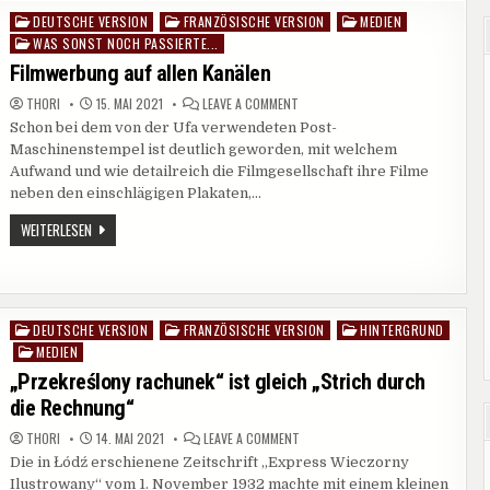
EINEN
DEUTSCHE VERSION
FRANZÖSISCHE VERSION
MEDIEN
Posted
BLICK
WAS SONST NOCH PASSIERTE...
in
Filmwerbung auf allen Kanälen
ON
THORI
15. MAI 2021
LEAVE A COMMENT
FILMWERBUNG
Schon bei dem von der Ufa verwendeten Post-
AUF
ALLEN
Maschinenstempel ist deutlich geworden, mit welchem
KANÄLEN
Aufwand und wie detailreich die Filmgesellschaft ihre Filme
neben den einschlägigen Plakaten,…
FILMWERBUNG
WEITERLESEN
AUF
ALLEN
KANÄLEN
DEUTSCHE VERSION
FRANZÖSISCHE VERSION
HINTERGRUND
Posted
MEDIEN
in
„Przekreślony rachunek“ ist gleich „Strich durch
die Rechnung“
ON
THORI
14. MAI 2021
LEAVE A COMMENT
„PRZEKREŚLONY
Die in Łódź erschienene Zeitschrift „Express Wieczorny
RACHUNEK“
IST
Ilustrowany“ vom 1. November 1932 machte mit einem kleinen
GLEICH