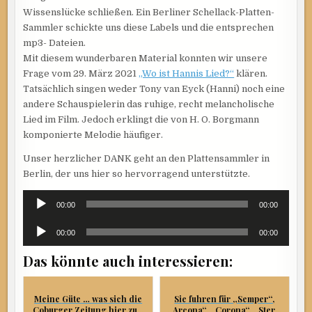
Wissenslücke schließen. Ein Berliner Schellack-Platten-
Sammler schickte uns diese Labels und die entsprechen
mp3- Dateien.
Mit diesem wunderbaren Material konnten wir unsere
Frage vom 29. März 2021
„Wo ist Hannis Lied?“
klären.
Tatsächlich singen weder Tony van Eyck (Hanni) noch eine
andere Schauspielerin das ruhige, recht melancholische
Lied im Film. Jedoch erklingt die von H. O. Borgmann
komponierte Melodie häufiger.
Unser herzlicher DANK geht an den Plattensammler in
Berlin, der uns hier so hervorragend unterstützte.
Audio-
00:00
00:00
Player
Audio-
00:00
00:00
Player
Das könnte auch interessieren:
Meine Güte … was sich die
Sie fuhren für „Semper“,
Coburger Zeitung hier zu...
„Arcona“, „Corona“, „Ster...