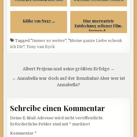
Käthe von Nagy ...
Eine unerwartete
Entdeckung seltener Film-
Szenen-F...
Tagged
"Immer so weiter"
,
"Meine ganze Liebe schenk
ich Dir"
,
Tony van Eyck
Beitragsnavigation
Albert Préjean und seine größten Erfolge →
← Annabella war doch auf der Rennbahn! Aber wer ist
Annabella?
Schreibe einen Kommentar
Deine E-Mail-Adresse wird nicht veröffentlicht.
Erforderliche Felder sind mit
*
markiert
Kommentar
*