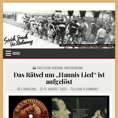
Skip
Strich durch die Rechnung
to
content
MENU
POSTED
DEUTSCHE VERSION
,
HINTERGRUND
IN
Das Rätsel um „Hannis Lied“ ist
aufgelöst
ON
F_HENSCHEL
15. AUGUST 2022
LEAVE A COMMENT
DAS
RÄTSEL
UM
„HANNIS
LIED“
IST
AUFGELÖST