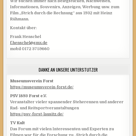
Wir suchen immer nach Belegstücken, Nachweisen,
Informationen, Souvenirs, Anzeigen, Werbung usw. zum
Film „Strich durch die Rechnung“ aus 1932 mit Heinz
Rühmann.
Kontakt über:
Frank Henschel
f.henschel@gmx.de
mobil 0172 3759660
DANKE AN UNSERE UNTERSTÜTZER
Museumsverein Forst
https://museumsverein-forst.de/
PSV 1893 Forst e.V.
Veranstalter vieler spannender Steherennen und anderer
Rad- und Reitsportveranstaltungen
https://psv-forst-lausitz.de/
TV Kult
Das Forum mit vielen Interessenten und Experten zu
Filmen war für die Forschung zu „Strich durch die