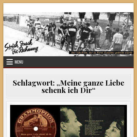
Skip
Strich durch die Rechnung
to
content
MENU
Schlagwort:
„Meine ganze Liebe
schenk ich Dir“