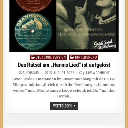
DEUTSCHE VERSION
HINTERGRUND
Posted
in
Das Rätsel um „Hannis Lied“ ist aufgelöst
ON
F_HENSCHEL
15. AUGUST 2022
LEAVE A COMMENT
DAS
Zwei Lieder entstanden im Zusammenhang mit der UFA-
RÄTSEL
UM
Filmproduktion „Strich durch die Rechnung“: „Immer so
„HANNIS
LIED“
weiter“ und „Meine ganze Liebe schenk ich Dir“ mit den
IST
Texten…
AUFGELÖST
DAS
WEITERLESEN
RÄTSEL
UM
„HANNIS
LIED“
IST
AUFGELÖST