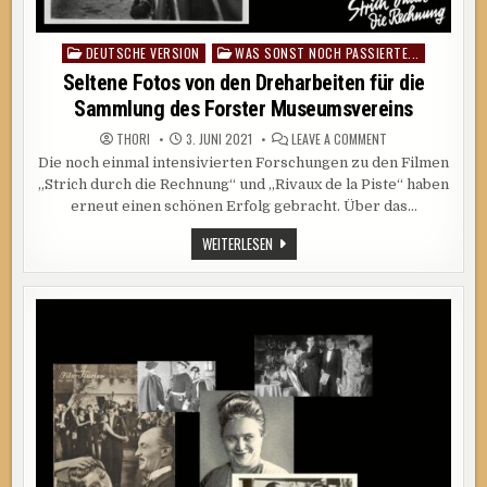
DEUTSCHE VERSION
WAS SONST NOCH PASSIERTE...
Posted
in
Seltene Fotos von den Dreharbeiten für die
Sammlung des Forster Museumsvereins
ON
THORI
3. JUNI 2021
LEAVE A COMMENT
SELTENE
Die noch einmal intensivierten Forschungen zu den Filmen
FOTOS
VON
„Strich durch die Rechnung“ und „Rivaux de la Piste“ haben
DEN
DREHARBEITEN
erneut einen schönen Erfolg gebracht. Über das…
FÜR
DIE
SELTENE
WEITERLESEN
SAMMLUNG
FOTOS
DES
FORSTER
VON
MUSEUMSVEREINS
DEN
DREHARBEITEN
FÜR
DIE
SAMMLUNG
DES
FORSTER
MUSEUMSVEREINS