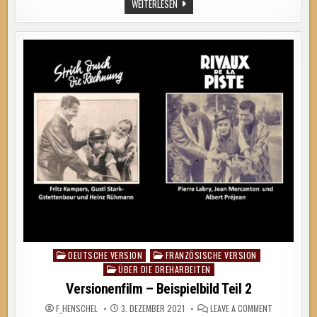
„FREUND
WEITERLESEN
UND
FEIND“
IN
„STRICH
DURCH
DIE
RECHNUNG“
DEUTSCHE VERSION
FRANZÖSISCHE VERSION
Posted
ÜBER DIE DREHARBEITEN
in
Versionenfilm – Beispielbild Teil 2
ON
F_HENSCHEL
3. DEZEMBER 2021
LEAVE A COMMENT
VERSIONENFI