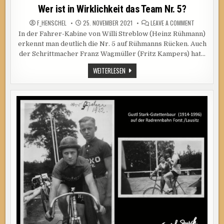
in
Wer ist in Wirklichkeit das Team Nr. 5?
ON
F_HENSCHEL
25. NOVEMBER 2021
LEAVE A COMMENT
WER
In der Fahrer-Kabine von Willi Streblow (Heinz Rühmann)
IST
IN
erkennt man deutlich die Nr. 5 auf Rühmanns Rücken. Auch
WIRKLICHKE
DAS
der Schrittmacher Franz Wagmüller (Fritz Kampers) hat…
TEAM
NR.
WER
WEITERLESEN
5?
IST
IN
WIRKLICHKEIT
DAS
TEAM
NR.
5?