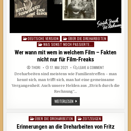
DEUTSCHE VERSION
ÜBER DIE DREHARBEITEN
Posted
WAS SONST NOCH PASSIERTE...
in
Wer wann mit wem in welchem Film – Fakten
nicht nur für Film-Freaks
ON
THORI
17. MAI 2021
LEAVE A COMMENT
WER
Dreharbeiten sind meistens wie Familientreffen – man
WANN
MIT
kennt sich, man trifft sich, man hat eine gemeinsame
WEM
IN
Vergangenheit. Auch unsere Helden aus „Strich durch die
WELCHEM
Rechnung“…
FILM
–
FAKTEN
WER
WEITERLESEN
NICHT
WANN
NUR
MIT
FÜR
WEM
FILM-
IN
FREAKS
ÜBER DIE DREHARBEITEN
ZEITZEUGEN
Posted
WELCHEM
FILM
in
Erinnerungen an die Dreharbeiten von Fritz
–