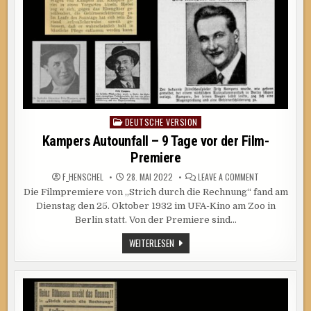
DEUTSCHE VERSION
Posted
in
Kampers Autounfall – 9 Tage vor der Film-
Premiere
ON
F_HENSCHEL
28. MAI 2022
LEAVE A COMMENT
KAMPERS
Die Filmpremiere von „Strich durch die Rechnung“ fand am
AUTOUNFALL
–
Dienstag den 25. Oktober 1932 im UFA-Kino am Zoo in
9
TAGE
Berlin statt. Von der Premiere sind…
VOR
DER
KAMPERS
WEITERLESEN
FILM-
AUTOUNFALL
PREMIERE
–
9
TAGE
VOR
DER
FILM-