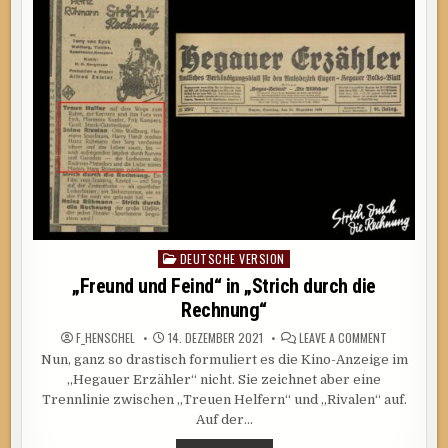
PREMIERE
DEUTSCHE VERSION
Posted
in
„Freund und Feind“ in „Strich durch die
Rechnung“
ON
F_HENSCHEL
14. DEZEMBER 2021
LEAVE A COMMENT
„FREUND
Nun, ganz so drastisch formuliert es die Kino-Anzeige im
UND
FEIND“
„Hegauer Erzähler“ nicht. Sie zeichnet aber eine
IN
„STRICH
Trennlinie zwischen „Treuen Helfern“ und „Rivalen“ auf.
DURCH
Auf der…
DIE
RECHNUNG“