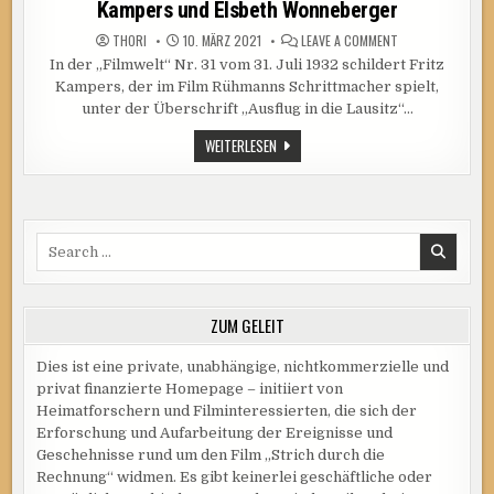
FAKTEN
Kampers und Elsbeth Wonneberger
NICHT
NUR
ON
THORI
10. MÄRZ 2021
LEAVE A COMMENT
FÜR
ERINNERUNGEN
FILM-
In der „Filmwelt“ Nr. 31 vom 31. Juli 1932 schildert Fritz
AN
FREAKS
DIE
Kampers, der im Film Rühmanns Schrittmacher spielt,
DREHARBEITEN
VON
unter der Überschrift „Ausflug in die Lausitz“…
FRITZ
KAMPERS
ERINNERUNGEN
WEITERLESEN
UND
AN
ELSBETH
WONNEBERGER
DIE
DREHARBEITEN
VON
FRITZ
KAMPERS
Search
UND
ELSBETH
for:
WONNEBERGER
ZUM GELEIT
Dies ist eine private, unabhängige, nichtkommerzielle und
privat finanzierte Homepage – initiiert von
Heimatforschern und Filminteressierten, die sich der
Erforschung und Aufarbeitung der Ereignisse und
Geschehnisse rund um den Film „Strich durch die
Rechnung“ widmen. Es gibt keinerlei geschäftliche oder