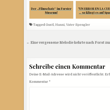
Der „Filmschatz“ im Forster
"UN ERROR EN LA CU
Museum!
… so klingt es auf Span
Tagged
Gustl
,
Hanni
,
Vater Spengler
Beitragsnavigation
← Eine vergessene Melodie kehrte nach Forst zu
Schreibe einen Kommentar
Deine E-Mail-Adresse wird nicht veröffentlicht.
Erf
Kommentar
*