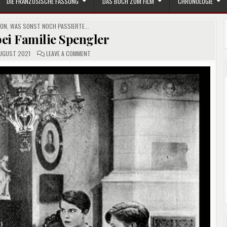
DIE FRANZÖSISCHE FASSUNG
DAS BUCH ZUM FILM
CHRONOLOGIE
ION
,
WAS SONST NOCH PASSIERTE...
ei Familie Spengler
ON
UGUST 2021
LEAVE A COMMENT
ZU
BESUCH
BEI
FAMILIE
SPENGLER