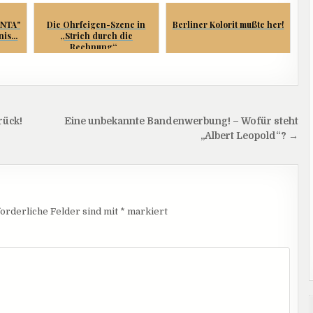
ENTA"
Die Ohrfeigen-Szene in
Berliner Kolorit mußte her!
is...
„Strich durch die
Rechnung“...
rück!
Eine unbekannte Bandenwerbung! – Wofür steht
„Albert Leopold“? →
orderliche Felder sind mit
*
markiert