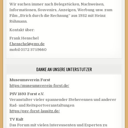
Wir suchen immer nach Belegstücken, Nachweisen,
Informationen, Souvenirs, Anzeigen, Werbung usw. zum
Film „Strich durch die Rechnung“ aus 1932 mit Heinz
Rühmann.
Kontakt über:
Frank Henschel
f.henschel@gmx.de
mobil 0172 3759660
DANKE AN UNSERE UNTERSTÜTZER
Museumsverein Forst
https://museumsverein-forst.de/
PSV 1893 Forst e.V.
Veranstalter vieler spannender Steherennen und anderer
Rad- und Reitsportveranstaltungen
https://psv-forst-lausitz.de/
TV Kult
Das Forum mit vielen Interessenten und Experten zu