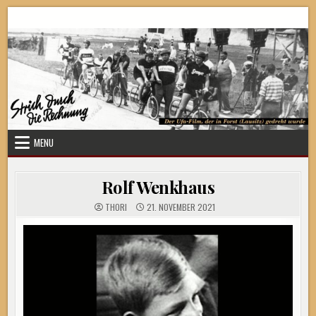
Skip
Strich durch die Rechnung
to
content
MENU
Rolf Wenkhaus
THORI
21. NOVEMBER 2021