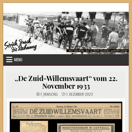
Skip
Strich durch die Rechnung
to
content
MENU
„De Zuid-Willemsvaart“ vom 22.
November 1933
F_HENSCHEL
1. DEZEMBER 2022