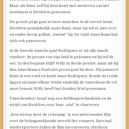
Maar als Banz zelf bij hem komt met motieven van het
sentiment is Streblow gewonnen.
De groote prijs gaat in twee manches: in dé eerste komt
Streblow gemakkelijk naast Banz, maar hij wil er niet over
en onder hevig gefluit „zwemt“ hij. De Zuid-Amerikaan laat
zich ook passeeren.
In de tweede manche gaat Rodriguez er uit alle macht
vandoor: de gezant van zijn land is gekomen en hij wil de
eer. In den beginne blijft Willy in derde positie, maar als hij
den Amerikaan a fond ziet geven gaat hii door. Hij passeert
Banz in een rush en komt naast Rodriguez. Ronde na ronde
liggen zij naast elkaar totdat eindelijk de Amerikaan de rol
moet lossen: Willy heeft het Gouden Wiel gewonnen.
Tusschendoor loopt nog een liefdesgeschiedenis en de
strijd van Streblow voor haar „stal“ te charteren.
„Een streep door de rekening“ is een interessante film
over de belangwekkende wereld der renners. Speciaal
wielersporters zullen de film savoureeren, ofschoon