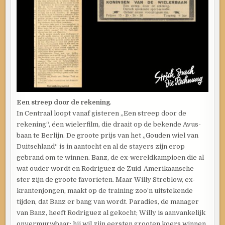
Een streep door de rekening
.
In Centraal loopt vanaf gisteren „Een streep door de
rekening“, éen wielerfilm, die draait op de bekende Avus-
baan te Berlijn. De groote prijs van het „Gouden wiel van
Duitschland“ is in aantocht en al de stayers zijn erop
gebrand om te winnen. Banz, de ex-wereldkampioen die al
wat ouder wordt en Rodriguez de Zuid-Amerikaansche
ster zijn de groote favorieten. Maar Willy Streblow, ex-
krantenjongen, maakt op de training zoo’n uitstekende
tijden, dat Banz er bang van wordt. Paradies, de manager
van Banz, heeft Rodriguez al gekocht; Willy is aanvankelijk
onvermurwbaar: hij wil zijn eersten grooten koers winnen.