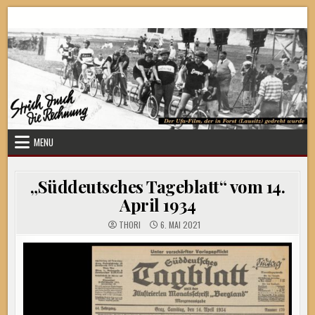
Skip
Strich durch die Rechnung
to
content
MENU
„Süddeutsches Tageblatt“ vom 14.
April 1934
THORI
6. MAI 2021