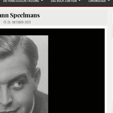
DIE FRANZÖSISCHE FASSUNG
DAS BUCH ZUM FILM
CHRONOLOGIE
nn Speelmans
I
25. OKTOBER 2021