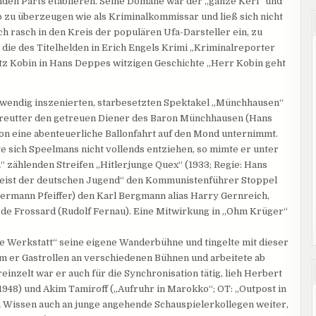
enden Parts etablieren. Seine Domäne war der „ganze Kerl“ und
 zu überzeugen wie als Kriminalkommissar und ließ sich nicht
ch rasch in den Kreis der populären Ufa-Darsteller ein, zu
 die des Titelhelden in Erich Engels Krimi „Kriminalreporter
utz Kobin in Hans Deppes witzigen Geschichte „Herr Kobin geht
fwendig inszenierten, starbesetzten Spektakel „Münchhausen“
enreutter den getreuen Diener des Baron Münchhausen (Hans
n eine abenteuerliche Ballonfahrt auf den Mond unternimmt.
sich Speelmans nicht vollends entziehen, so mimte er unter
“ zählenden Streifen „Hitlerjunge Quex“ (1933; Regie: Hans
rgeist der deutschen Jugend“ den Kommunistenführer Stoppel
ermann Pfeiffer) den Karl Bergmann alias Harry Gernreich,
de Frossard (Rudolf Fernau). Eine Mitwirkung in „Ohm Krüger“
 Werkstatt“ seine eigene Wanderbühne und tingelte mit dieser
m er Gastrollen an verschiedenen Bühnen und arbeitete ab
einzelt war er auch für die Synchronisation tätig, lieh Herbert
1948) und Akim Tamiroff („Aufruhr in Marokko“; OT: „Outpost in
n Wissen auch an junge angehende Schauspielerkollegen weiter,