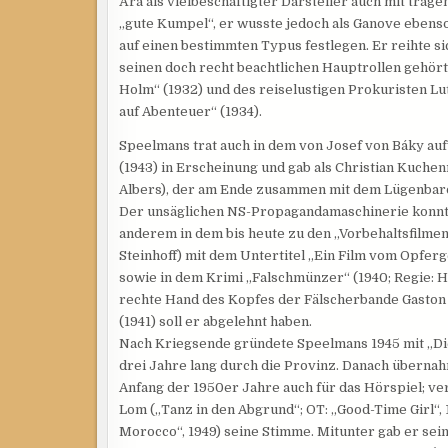
Ära als vielbeschäftigter Darsteller auch mit trag
„gute Kumpel“, er wusste jedoch als Ganove ebenso
auf einen bestimmten Typus festlegen. Er reihte si
seinen doch recht beachtlichen Hauptrollen gehört
Holm“ (1932) und des reiselustigen Prokuristen L
auf Abenteuer“ (1934).
Speelmans trat auch in dem von Josef von Báky au
(1943) in Erscheinung und gab als Christian Kuch
Albers), der am Ende zusammen mit dem Lügenbaro
Der unsäglichen NS-Propagandamaschinerie konnte 
anderem in dem bis heute zu den „Vorbehaltsfilmen
Steinhoff) mit dem Untertitel „Ein Film vom Opfe
sowie in dem Krimi „Falschmünzer“ (1940; Regie: H
rechte Hand des Kopfes der Fälscherbande Gaston 
(1941) soll er abgelehnt haben.
Nach Kriegsende gründete Speelmans 1945 mit „Die
drei Jahre lang durch die Provinz. Danach übernah
Anfang der 1950er Jahre auch für das Hörspiel; ver
Lom („Tanz in den Abgrund“; OT: „Good-Time Girl“, 
Morocco“, 1949) seine Stimme. Mitunter gab er sei