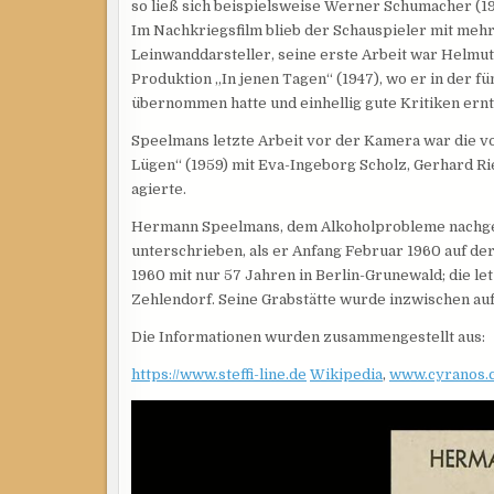
so ließ sich beispielsweise Werner Schumacher (19
Im Nachkriegsfilm blieb der Schauspieler mit meh
Leinwanddarsteller, seine erste Arbeit war Helm
Produktion „In jenen Tagen“ (1947), wo er in der 
übernommen hatte und einhellig gute Kritiken ernt
Speelmans letzte Arbeit vor der Kamera war die vo
Lügen“ (1959) mit Eva-Ingeborg Scholz, Gerhard R
agierte.
Hermann Speelmans, dem Alkoholprobleme nachges
unterschrieben, als er Anfang Februar 1960 auf d
1960 mit nur 57 Jahren in Berlin-Grunewald; die le
Zehlendorf. Seine Grabstätte wurde inzwischen auf
Die Informationen wurden zusammengestellt aus:
https://www.steffi-line.de
Wikipedia
,
www.cyranos.