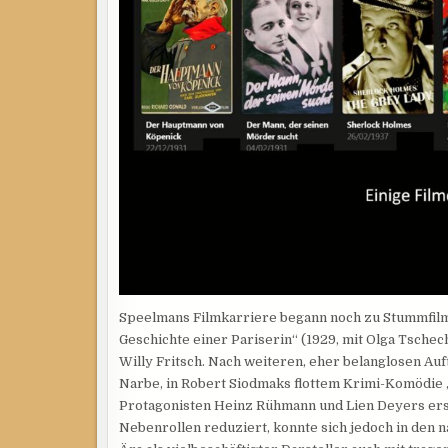
Speelmans Filmkarriere begann noch zu Stummfilmz
Geschichte einer Pariserin“ (1929, mit Olga Tschec
Willy Fritsch. Nach weiteren, eher belanglosen Auf
Narbe, in Robert Siodmaks flottem Krimi-Komödie 
Protagonisten Heinz Rühmann und Lien Deyers ers
Nebenrollen reduziert, konnte sich jedoch in den