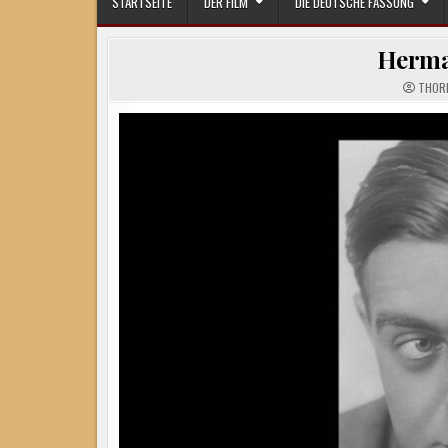
STARTSEITE
DER FILM
DIE DEUTSCHE FASSUNG
Herma
THOR