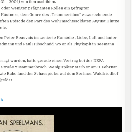
21 – 2004) von ihm ausbilden.
r oder weniger prägnanten Rollen ein gefragter
ut Käutners, dem Genre des „Trümmerfilms“ zuzurechnende
fünften Episode den Part des Wehrmachtssoldaten August Hintze
ete.
n Peter Beauvais inszenierte Komödie „Liebe, Luft und lauter
iedmann und Paul Hubschmid, wo er als Flugkapitän Seemann
agt wurden, hatte gerade einen Vertrag bei der DEFA
er Straße zusammenbrach. Wenig später starb er am 9. Februar
tzte Ruhe fand der Schauspieler auf dem Berliner Waldfriedhof
gelöst.
ch