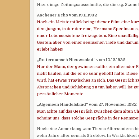
Hier einige Zeitungsausschnitte, die die o.g. Szen
Aachener Echo vom 19.11.1932
Noch ein Meisterstück bringt dieser Film: eine ku
dem jungen, in der der eine, Hermann Speelmanns,
einer Lebensexistenz freizugeben. Eine unauffäll
Gesten; aber von einer seelischen Tiefe und darum 
erlebt haben!
„Rotterdamsch Nieuwsblad“ vom 10.12.1932
Nur der Mann, der gewinnen sollte, ein alternder 
nicht kaufen, auf die er so sehr gehofft hatte. D
wird, hat etwas Tragisches an sich. Das Gespräch 
Absprachen und Schiebung zu tun haben will, ist zut
persönlicher Momente.
„Algemeen Handelsblad“ vom 27. November 1932
Man achte auf das Gespräch zwischen dem alten C
scheint uns, dass solche Gespräche in der Rennspo
Noch eine Anmerkung zum Thema Altersunterschie
zehn Jahre alter sein als Streblow. In Wirklichke