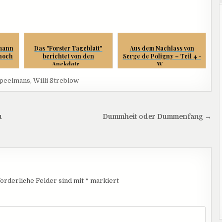
mann
Das "Forster Tageblatt"
Aus dem Nachlass von
 noch
berichtet von den
Serge de Poligny – Teil 4 -
Anekdote...
W...
peelmans
,
Willi Streblow
u
Dummheit oder Dummenfang →
orderliche Felder sind mit
*
markiert