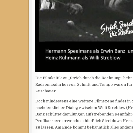
Die Filmkritik zu „Strich durch die Rechnung“ heb
Radrennbahn hervor. Schnitt und Tempo waren für d
Zuschauer.
Doch mindestens eine weitere Filmszene findet in de
nachdenklicher Dialog zwischen Willi Streblow (
Banz schüttet dem jungen aufstrebenden Rennfahr
Profikarriere erweicht schließlich Streblows Herz 
zu lassen. Am Ende kommt bekanntlich alles anders