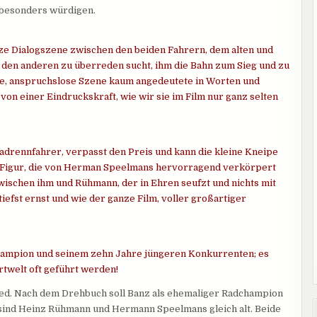
e besonders würdigen.
rze Dialogszene zwischen den beiden Fahrern, dem alten und
 den anderen zu überreden sucht, ihm die Bahn zum Sieg und zu
ige, anspruchslose Szene kaum angedeutete in Worten und
von einer Eindruckskraft, wie wir sie im Film nur ganz selten
Radrennfahrer, verpasst den Preis und kann die kleine Kneipe
iese Figur, die von Herman Speelmans hervorragend verkörpert
zwischen ihm und Rühmann, der in Ehren seufzt und nichts mit
iefst ernst und wie der ganze Film, voller großartiger
hampion und seinem zehn Jahre jüngeren Konkurrenten; es
rtwelt oft geführt werden!
d. Nach dem Drehbuch soll Banz als ehemaliger Radchampion
it sind Heinz Rühmann und Hermann Speelmans gleich alt. Beide