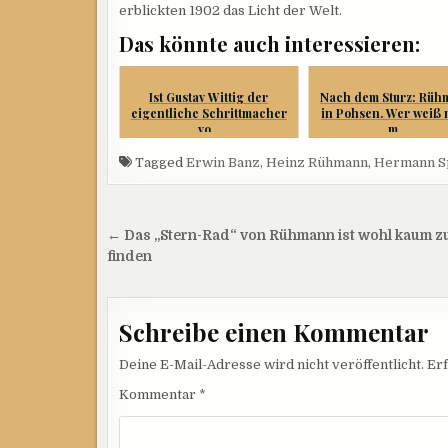
erblickten 1902 das Licht der Welt.
Das könnte auch interessieren:
Ist Gustav Wittig der
Nach dem Sturz: Rüh
eigentliche Schrittmacher
in Pohsen. Wer weiß
vo...
m...
Tagged
Erwin Banz
,
Heinz Rühmann
,
Hermann S
Beitragsnavigation
← Das „Stern-Rad“ von Rühmann ist wohl kaum z
finden
Schreibe einen Kommentar
Deine E-Mail-Adresse wird nicht veröffentlicht.
Erf
Kommentar
*