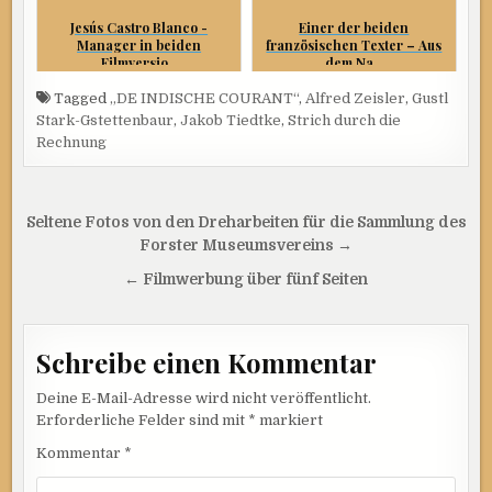
Jesús Castro Blanco -
Einer der beiden
Manager in beiden
französischen Texter – Aus
Filmversio...
dem Na...
Tagged
„DE INDISCHE COURANT“
,
Alfred Zeisler
,
Gustl
Stark-Gstettenbaur
,
Jakob Tiedtke
,
Strich durch die
Rechnung
Beitragsnavigation
Seltene Fotos von den Dreharbeiten für die Sammlung des
Forster Museumsvereins →
← Filmwerbung über fünf Seiten
Schreibe einen Kommentar
Deine E-Mail-Adresse wird nicht veröffentlicht.
Erforderliche Felder sind mit
*
markiert
Kommentar
*