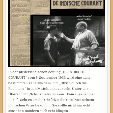
IN
„STRICH
DURCH
DIE
RECHNUNG“
ODER
WAS
DER
TONFILM
ANFÄNGLICH
SO
ALLES
MIT
SICH
BRACHTE.
In der niederländischen Zeitung „DE INDISCHE
COURANT“ vom 9. September 1933 wird eine ganz
bestimmte Szene aus dem Film „Strich durch die
Rechnung“ in den Mittelpunkt gerückt. Unter der
Überschrift „Schauspieler zu sein… kein angenehmer
Beruf“ geht es um die Ohrfeige, die Gustl von seinem
filmischen Vater bekommt. Sie sollte nicht nur echt
aussehen, sondern auch echt klingen.