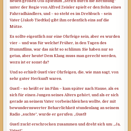
neuen großen Ufa-Spielfilm „Strich durch die Rechnung“
unter der Regie von Alfred Zeisler spielt er den Sohn eines
Fahrradhändlers, und – so steht es im Drehbuch – sein
Vater (Jakob Tiedtke) gibt ihm ordentlich eins auf die
Mütze.
Es sollte eigentlich nur eine Ohrfeige sein, aber es wurden
vier – und was für welche! Früher, in den Tagen des
Stummfilms, war das nicht so schlimm: Sie haben nur so
getan, aber heute! Dem Klang muss man gerecht werden,
wozu ist er sonst da?
Und so erhielt Gustl vier Ohrfeigen, die, wie man sagt, von
sehr guter Herkunft waren.
Gustl – so heißt er im Film – kam später nach Hause, als es
sich für einen Jungen seines Alters gehört, und als er sich
gerade an seinem Vater vorbeischleichen wollte, der mit
bewundernswerter Beharrlichkeit stundenlang an seinem
Radio „suchte“, wurde er gerufen: „Gustl!
Gustl zuckt erschrocken zusammen und dreht sich um: „Ja,
Vater!“