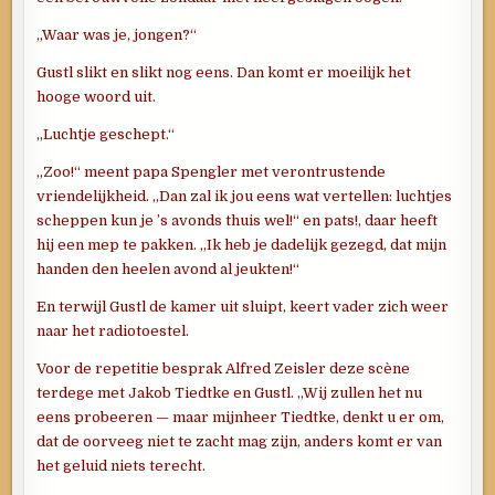
„Waar was je, jongen?“
Gustl slikt en slikt nog eens. Dan komt er moeilijk het
hooge woord uit.
„Luchtje geschept.“
„Zoo!“ meent papa Spengler met verontrustende
vriendelijkheid. „Dan zal ik jou eens wat vertellen: luchtjes
scheppen kun je ’s avonds thuis wel!“ en pats!, daar heeft
hij een mep te pakken. „Ik heb je dadelijk gezegd, dat mijn
handen den heelen avond al jeukten!“
En terwijl Gustl de kamer uit sluipt, keert vader zich weer
naar het radiotoestel.
Voor de repetitie besprak Alfred Zeisler deze scène
terdege met Jakob Tiedtke en Gustl. „Wij zullen het nu
eens probeeren — maar mijnheer Tiedtke, denkt u er om,
dat de oorveeg niet te zacht mag zijn, anders komt er van
het geluid niets terecht.