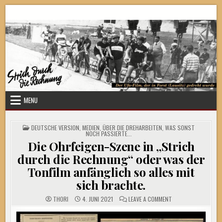
Skip
Strich durch die Rechnung
to
content
MENU
POSTED
DEUTSCHE VERSION
,
MEDIEN
,
ÜBER DIE DREHARBEITEN
,
WAS SONST
IN
NOCH PASSIERTE...
Die Ohrfeigen-Szene in „Strich
durch die Rechnung“ oder was der
Tonfilm anfänglich so alles mit
sich brachte.
ON
THORI
4. JUNI 2021
LEAVE A COMMENT
DIE
OHRFEIGEN-
SZENE