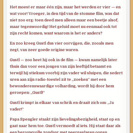
Het moest er maar één zijn, maar het werden er vier — en
wat voor! Vroeger, in den tijd van de stomme film, was dat
niet zoo erg: toen deed men alleen maar een beetje alsof,
maar tegenwoordig! Het geluid moet nu eenmaal ook tot
zijn recht komen, want waarom is het er anders?
En zoo kreeg Gustl dus vier oorvijgen, die, zooals men
zegt, van zeer goede origine waren.
Gustl — zoo heet hij ook in de film — kwam namelijk later
thuis dan voor een jongen van zijn leeftijd betaamt en
terwijl hij stiekum voorbij zijn vader wil sluipen, die sedert
uren aan zijn radio-toestel zit te „zoeken“ met een
bewonderenswaardige volharding, wordt hij door hem
geroepen: „Gustl!“
Gustl krimpt in elkaar van schrik en draait zich om: „Ja
vader!“
Papa Spengler staakt zijn lievelingsbezigheid, staat op en
gaat naar hem toe. Gustl vermoedt al iets. Hij staat daar als
een berouwvolle zondaar met neergeslagen oogen.