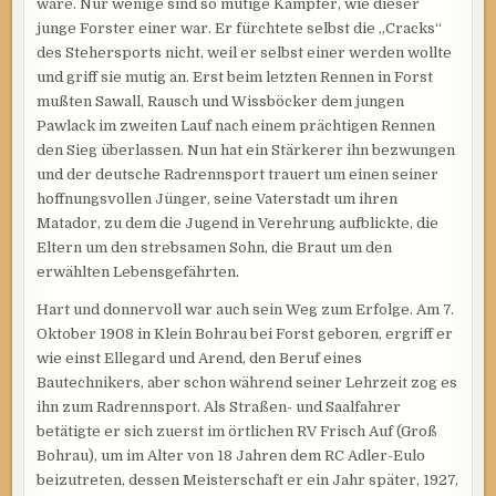
wäre. Nur wenige sind so mutige Kämpfer, wie dieser
junge Forster einer war. Er fürchtete selbst die „Cracks“
des Stehersports nicht, weil er selbst einer werden wollte
und griff sie mutig an. Erst beim letzten Rennen in Forst
mußten Sawall, Rausch und Wissböcker dem jungen
Pawlack im zweiten Lauf nach einem prächtigen Rennen
den Sieg überlassen. Nun hat ein Stärkerer ihn bezwungen
und der deutsche Radrennsport trauert um einen seiner
hoffnungsvollen Jünger, seine Vaterstadt um ihren
Matador, zu dem die Jugend in Verehrung aufblickte, die
Eltern um den strebsamen Sohn, die Braut um den
erwählten Lebensgefährten.
Hart und donnervoll war auch sein Weg zum Erfolge. Am 7.
Oktober 1908 in Klein Bohrau bei Forst geboren, ergriff er
wie einst Ellegard und Arend, den Beruf eines
Bautechnikers, aber schon während seiner Lehrzeit zog es
ihn zum Radrennsport. Als Straßen- und Saalfahrer
betätigte er sich zuerst im örtlichen RV Frisch Auf (Groß
Bohrau), um im Alter von 18 Jahren dem RC Adler-Eulo
beizutreten, dessen Meisterschaft er ein Jahr später, 1927,