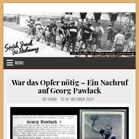
Skip
Strich durch die Rechnung
to
content
MENU
War das Opfer nötig – Ein Nachruf
auf Georg Pawlack
THORI
14. OKTOBER 2021