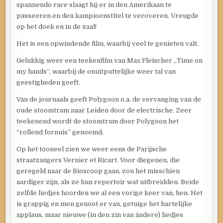
spannende race slaagt hij er in den Amerikaan te
passeeren en den kampioenstitel te veroveren. Vreugde
op het doek en in de zaal!
Het is een opwindende film, waarbij veel te genieten valt.
Gelukkig weer een teekenfilm van Max Fleischer „Time on
my hands“, waarbij de onuitputtelijke weer tal van
geestigheden geeft.
Van de journaals geeft Polygoon o.a. de vervanging van de
oude stoomtram naar Leiden door de electrische. Zeer
teekenend wordt de stoomtram door Polygoon het
“rollend fornuis” genoemd.
Op het tooneel zien we weer eens de Parijsche
straatzangers Vernier et Ricart. Voor diegenen, die
geregeld naar de Bioscoop gaan, zou het misschien
aardiger zijn, als ze hun repertoir wat uitbreidden. Beide
zelfde liedjes hoorden we al een vorige keer van, hen. Het
is grappig en men genoot er van, getuige het hartelijke
applaus, maar nieuwe (in den zin van ándere) liedjes