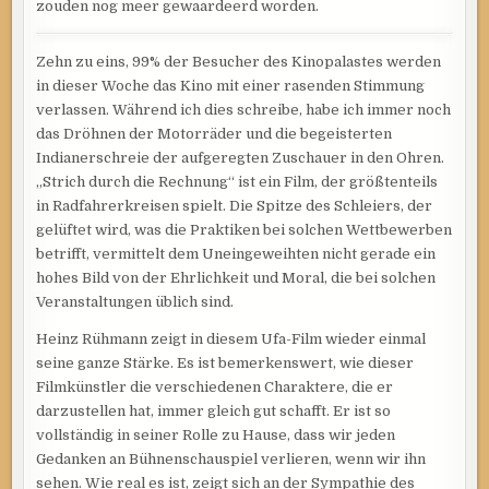
zouden nog meer gewaardeerd worden.
Zehn zu eins, 99% der Besucher des Kinopalastes werden
in dieser Woche das Kino mit einer rasenden Stimmung
verlassen. Während ich dies schreibe, habe ich immer noch
das Dröhnen der Motorräder und die begeisterten
Indianerschreie der aufgeregten Zuschauer in den Ohren.
„Strich durch die Rechnung“ ist ein Film, der größtenteils
in Radfahrerkreisen spielt. Die Spitze des Schleiers, der
gelüftet wird, was die Praktiken bei solchen Wettbewerben
betrifft, vermittelt dem Uneingeweihten nicht gerade ein
hohes Bild von der Ehrlichkeit und Moral, die bei solchen
Veranstaltungen üblich sind.
Heinz Rühmann zeigt in diesem Ufa-Film wieder einmal
seine ganze Stärke. Es ist bemerkenswert, wie dieser
Filmkünstler die verschiedenen Charaktere, die er
darzustellen hat, immer gleich gut schafft. Er ist so
vollständig in seiner Rolle zu Hause, dass wir jeden
Gedanken an Bühnenschauspiel verlieren, wenn wir ihn
sehen. Wie real es ist, zeigt sich an der Sympathie des