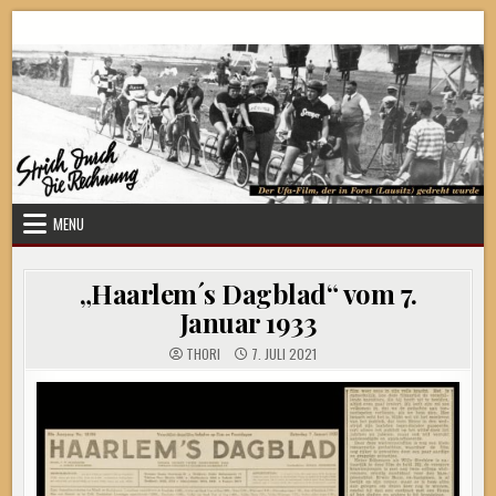
Skip
Strich durch die Rechnung
to
content
MENU
„Haarlem´s Dagblad“ vom 7.
Januar 1933
THORI
7. JULI 2021