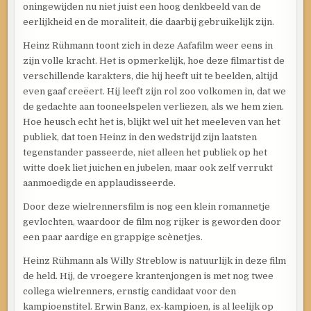
oningewijden nu niet juist een hoog denkbeeld van de
eerlijkheid en de moraliteit, die daarbij gebruikelijk zijn.
Heinz Rühmann toont zich in deze Aafafilm weer eens in
zijn volle kracht. Het is opmerkelijk, hoe deze filmartist de
verschillende karakters, die hij heeft uit te beelden, altijd
even gaaf creëert. Hij leeft zijn rol zoo volkomen in, dat we
de gedachte aan tooneelspelen verliezen, als we hem zien.
Hoe heusch echt het is, blijkt wel uit het meeleven van het
publiek, dat toen Heinz in den wedstrijd zijn laatsten
tegenstander passeerde, niet alleen het publiek op het
witte doek liet juichen en jubelen, maar ook zelf verrukt
aanmoedigde en applaudisseerde.
Door deze wielrennersfilm is nog een klein romannetje
gevlochten, waardoor de film nog rijker is geworden door
een paar aardige en grappige scènetjes.
Heinz Rühmann als Willy Streblow is natuurlijk in deze film
de held. Hij, de vroegere krantenjongen is met nog twee
collega wielrenners, ernstig candidaat voor den
kampioenstitel. Erwin Banz, ex-kampioen, is al leelijk op