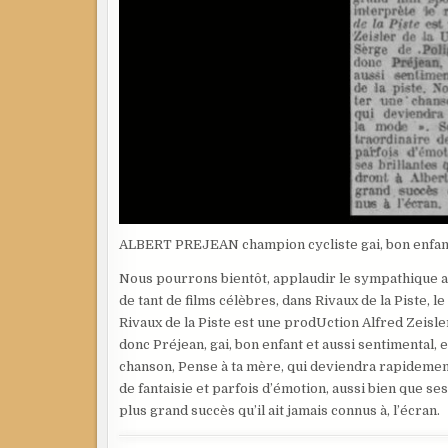
ALBERT PREJEAN champion cycliste gai, bon enfant
Nous pourrons bientôt, applaudir le sympathique ac
de tant de films célèbres, dans Rivaux de la Piste, le 
Rivaux de la Piste est une prodUction Alfred Zeisle
donc Préjean, gai, bon enfant et aussi sentimental,
chanson, Pense à ta mère, qui deviendra rapidement. 
de fantaisie et parfois d’émotion, aussi bien que se
plus grand succès qu’il ait jamais connus à, l’écran.