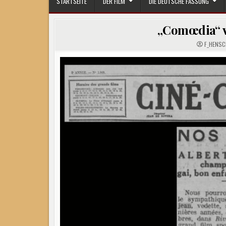
STARTSEITE
DER FILM
DIE DEUTSCHE FASSUNG
„Comœdia“ v
F_HENSC