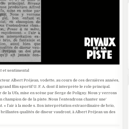
 et sentimental
teur Albert Préjean, vodette, au cours de ces dernières années,
grand film sportif U. F. A. dont il interprète le role principal.
r de la Ufa, mise en scène par Serge de Poligny. Nous y verrons
 en champion de de la piste. Nous l’entendrons chanter une‘
« l’air à la mode s. Son interprétation extraordinaire de brio,
s brillantes qualités de diseur vaudront, à Albert Préjean un des