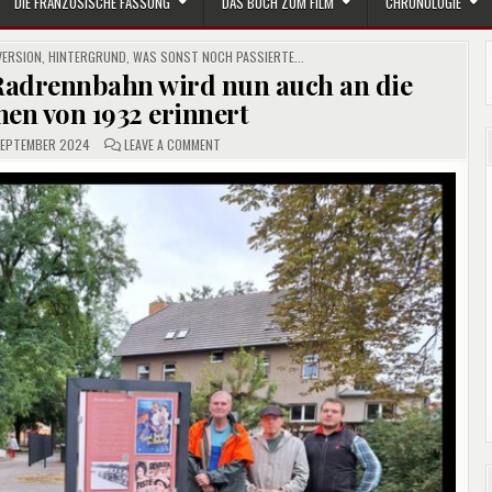
DIE FRANZÖSISCHE FASSUNG
DAS BUCH ZUM FILM
CHRONOLOGIE
VERSION
,
HINTERGRUND
,
WAS SONST NOCH PASSIERTE...
 Radrennbahn wird nun auch an die
en von 1932 erinnert
ON
SEPTEMBER 2024
LEAVE A COMMENT
AUF
DER
SANIERTEN
FORSTER
RADRENNBAHN
WIRD
NUN
AUCH
AN
DIE
FILMAUFNAHMEN
VON
1932
ERINNERT