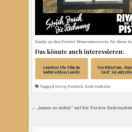
Danke an den Forster Museumsverein, für diese Ini
Das könnte auch interessieren:
Lausitzer Ufa-Film im
Das Rätsel um „Han
Kulturschloss Lausitz
Lied“ ist aufgelös
Tagged
Georg Pawlack
,
Radrennbahn
Beitragsnavigation
← „Immer so weiter“ auf der Forster Radrennba