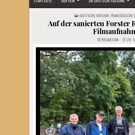
STARTSEITE
DER FILM
DIE DEUTSCHE FASSUNG
POSTED
DEUTSCHE VERSION
,
FRANZÖSISCHE 
IN
Auf der sanierten Forster
Filmaufnahm
REDAKTION
20. 