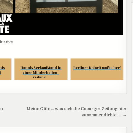
tiative.
nis
Hannis Verkaufstand in
Berliner Kolorit mußte her!
t
einer Minderheiten-
Zeitung ...
hn
Meine Güte … was sich die Coburger Zeitung hier
zusammendichtet … →