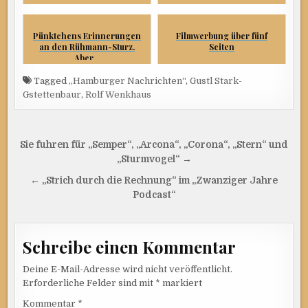
Pünktchens Erinnerungen
Filmwerbung über fünf
an den Rühmann-Sturz.
Seiten
Aber...
Tagged
„Hamburger Nachrichten“
,
Gustl Stark-
Gstettenbaur
,
Rolf Wenkhaus
Beitragsnavigation
Sie fuhren für „Semper“, „Arcona“, „Corona“, „Stern“ und
„Sturmvogel“ →
← „Strich durch die Rechnung“ im „Zwanziger Jahre
Podcast“
Schreibe einen Kommentar
Deine E-Mail-Adresse wird nicht veröffentlicht.
Erforderliche Felder sind mit
*
markiert
Kommentar
*