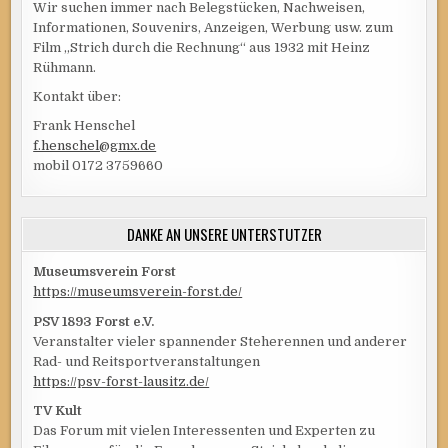
Wir suchen immer nach Belegstücken, Nachweisen,
Informationen, Souvenirs, Anzeigen, Werbung usw. zum
Film „Strich durch die Rechnung“ aus 1932 mit Heinz
Rühmann.
Kontakt über:
Frank Henschel
f.henschel@gmx.de
mobil 0172 3759660
DANKE AN UNSERE UNTERSTÜTZER
Museumsverein Forst
https://museumsverein-forst.de/
PSV 1893 Forst e.V.
Veranstalter vieler spannender Steherennen und anderer
Rad- und Reitsportveranstaltungen
https://psv-forst-lausitz.de/
TV Kult
Das Forum mit vielen Interessenten und Experten zu