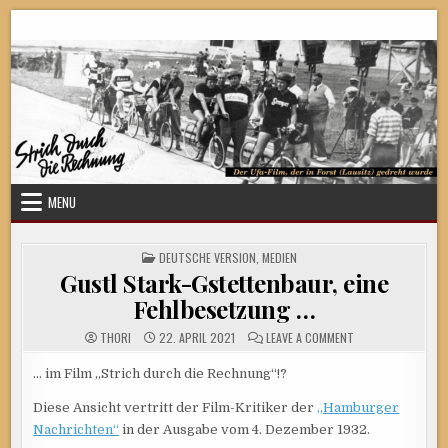
Skip
Strich durch die Rechnung
to
content
MENU
POSTED
DEUTSCHE VERSION
,
MEDIEN
IN
Gustl Stark-Gstettenbaur, eine
Fehlbesetzung …
ON
THORI
22. APRIL 2021
LEAVE A COMMENT
GUSTL
STARK-
GSTETTENBAUR,
… im Film „Strich durch die Rechnung“!?
EINE
FEHLBESETZUNG
Diese Ansicht vertritt der Film-Kritiker der
„Hamburger
…
Nachrichten“
in der Ausgabe vom 4. Dezember 1932.