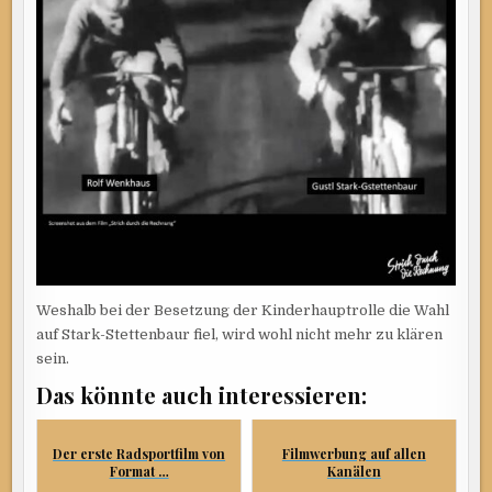
Weshalb bei der Besetzung der Kinderhauptrolle die Wahl
auf Stark-Stettenbaur fiel, wird wohl nicht mehr zu klären
sein.
Das könnte auch interessieren:
Der erste Radsportfilm von
Filmwerbung auf allen
Format …
Kanälen