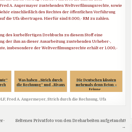
 Fred A. Angermayer zustehenden Weltverfilmungsrechte, sowie
ehör einschließlich des Rechtes der öffentlichen Vorführung
f die Ufa übertragen. Hierfür sind 8.000,- RM zu zahlen.
g des kurbelfertigen Drehbuchs zu diesem Stoff eine
gung der ihm an dieser Ausarbeitung zustehenden Urheber-,
te, insbesondere der Weltverfilmungsrechte erhält er 1.000,-
mte“
Was haben „Strich durch
Die Deutschen küssten
urch
die Rechnung“ und „Rivaux
mehrmals denn Beton –
...
Erinne...
OLF
,
Fred A. Angermeyer
,
Strich durch die Rechnung
,
Ufa
er-
Seltenes Privatfoto von den Dreharbeiten aufgetaucht!
→