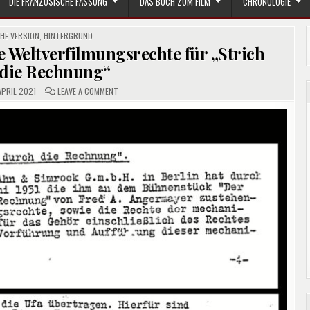
DIE FRANZÖSISCHE FASSUNG
DAS BUCH ZUM FILM
CHRONOLOGIE
HE VERSION
,
HINTERGRUND
die Weltverfilmungsrechte für „Strich
 die Rechnung“
ON
APRIL 2021
LEAVE A COMMENT
1931
SICHERTE
SICH
DIE
UFA
DIE
WELTVERFILMUNGSRECHTE
FÜR
„STRICH
DURCH
DIE
RECHNUNG“