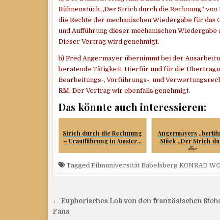
Bühnenstück „Der Strich durch die Rechnung“ von
die Rechte der mechanischen Wiedergabe für das G
und Aufführung dieser mechanischen Wiedergabe au
Dieser Vertrag wird genehmigt.
b) Fred Angermayer übernimmt bei der Ausarbeitun
beratende Tätigkeit. Hierfür und für die Übertra
Bearbeitungs-, Vorführungs-, und Verwertungsrech
RM. Der Vertrag wir ebenfalls genehmigt.
Das könnte auch interessieren:
Strich durch die Rechnung
Angermayers „berüh
– Uraufführung in Amster...
Stück „Der Strich d
die...
Tagged
Filmuniversität Babelsberg KONRAD W
Beitragsnavigation
← Euphorisches Lob von den französischen Steh
Fans