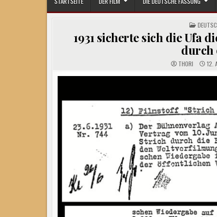
STARTSEITE
DER FILM
DIE DEUTSCHE FASSUNG
POSTED
DEUTSC
IN
1931 sicherte sich die Ufa 
durch
THORI
12. 