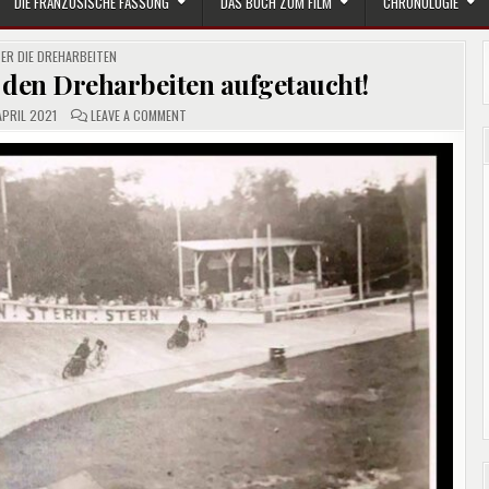
DIE FRANZÖSISCHE FASSUNG
DAS BUCH ZUM FILM
CHRONOLOGIE
STED
ER DIE DREHARBEITEN
n den Dreharbeiten aufgetaucht!
ON
APRIL 2021
LEAVE A COMMENT
SELTENES
PRIVATFOTO
VON
DEN
DREHARBEITEN
AUFGETAUCHT!