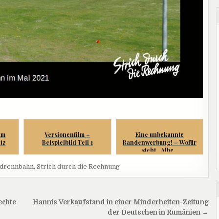
im
Versionenfilm –
Eine unbekannte
tz
Beispielbild Teil 1
Bandenwerbung! – Wofür
steht „Albe...
drennbahn
,
Strich durch die Rechnung
echte
Hannis Verkaufstand in einer Minderheiten-Zeitung
der Deutschen in Rumänien →