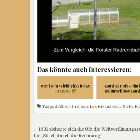
Das könnte auch interessieren:
Wer ist in Wirklichkeit das
Lausitzer Ufa-Film 
Team Nr. 5?
Kulturschloss Lausi
Tagged
Albert Préjean
,
Les Rivaux de la Piste
,
Ra
Beitragsnavigation
← 1931 sicherte sich die Ufa die Weltverfilmungsr
für „Strich durch die Rechnung“