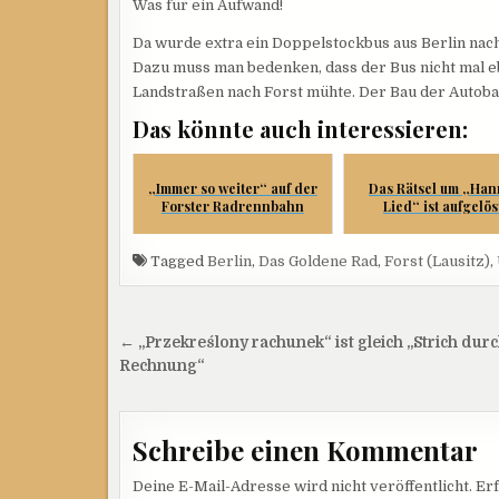
Was für ein Aufwand!
Da wurde extra ein Doppelstockbus aus Berlin nach 
Dazu muss man bedenken, dass der Bus nicht mal e
Landstraßen nach Forst mühte. Der Bau der Autobah
Das könnte auch interessieren:
„Immer so weiter“ auf der
Das Rätsel um „Han
Forster Radrennbahn
Lied“ ist aufgelös
Tagged
Berlin
,
Das Goldene Rad
,
Forst (Lausitz)
,
Beitragsnavigation
← „Przekreślony rachunek“ ist gleich „Strich durc
Rechnung“
Schreibe einen Kommentar
Deine E-Mail-Adresse wird nicht veröffentlicht.
Erf