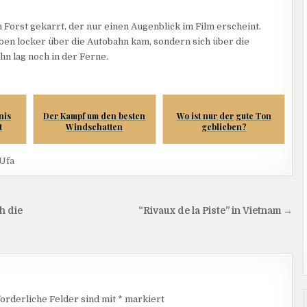
Forst gekarrt, der nur einen Augenblick im Film erscheint.
ben locker über die Autobahn kam, sondern sich über die
n lag noch in der Ferne.
nis
Der Kampf um den besten
Wo ist nur der gute Ton
t
Windschatten
geblieben?
Ufa
h die
“Rivaux de la Piste” in Vietnam →
orderliche Felder sind mit
*
markiert