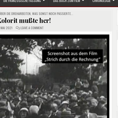
DIE FRANZÖSISCHE FASSUNG
DAS BUCH ZUM FILM
CHRONOLOGIE
ÜBER DIE DREHARBEITEN
,
WAS SONST NOCH PASSIERTE...
Kolorit mußte her!
ON
 MAI 2021
LEAVE A COMMENT
BERLINER
KOLORIT
MUSSTE H
ER!