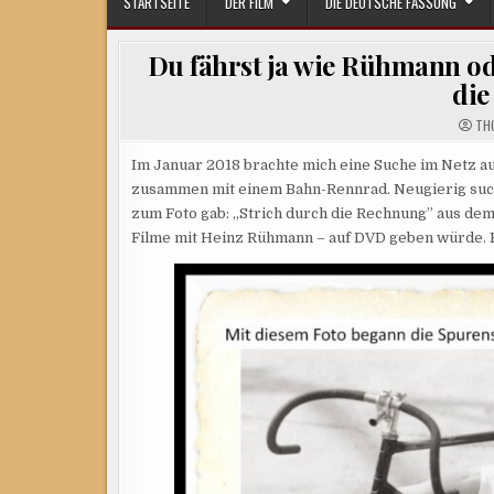
STARTSEITE
DER FILM
DIE DEUTSCHE FASSUNG
Du fährst ja wie Rühmann o
die
TH
Im Januar 2018 brachte mich eine Suche im Netz a
zusammen mit einem Bahn-Rennrad. Neugierig sucht
zum Foto gab: „Strich durch die Rechnung” aus dem 
Filme mit Heinz Rühmann – auf DVD geben würde. En