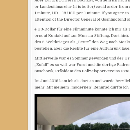
Aber zurück zu Herrn Bochkov, von dem ich nach l
or Landesfilmarchiv (it is better) could order from o
1 minute, HD – 19 USD per 1 minute. If you agree to 
attention of the Director General of Gosfilmofond o
4 US-Dollar für eine Filmminute konnte ich mir als
erneut Kontakt auf zur Murnau-Stiftung. Dort hieß
des 2. Weltkrieges als „Beute” den Weg nach Moska
bestellen, aber die Rechte für eine Aufführung läg
Mittlerweile war es Sommer geworden und der Urlau
„Zufall” es so will, war Forst und die dortige Radr
Suschowk, Präsident des Polizeisportvereins 1893
Im Juni 2018 kam ich als dort an und wurde herzli
mehr. Mit meinem „modernen” Rennrad durfte ich 