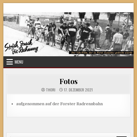
Skip
Strich durch die Rechnung
to
content
MENU
Fotos
THORI
17. DEZEMBER 2021
aufgenommen auf der Forster Radrennbahn