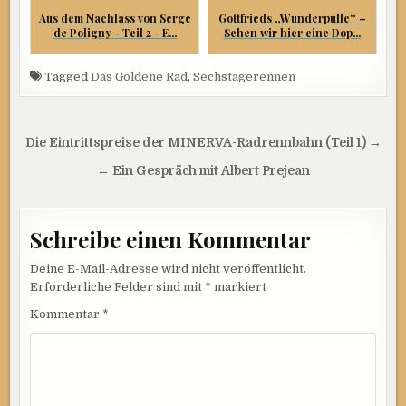
Aus dem Nachlass von Serge
Gottfrieds „Wunderpulle“ –
de Poligny - Teil 2 - E...
Sehen wir hier eine Dop...
Tagged
Das Goldene Rad
,
Sechstagerennen
Beitragsnavigation
Die Eintrittspreise der MINERVA-Radrennbahn (Teil 1) →
← Ein Gespräch mit Albert Prejean
Schreibe einen Kommentar
Deine E-Mail-Adresse wird nicht veröffentlicht.
Erforderliche Felder sind mit
*
markiert
Kommentar
*