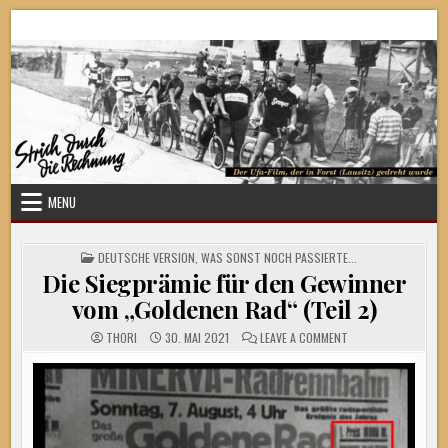
Skip
Strich durch die Rechnung
to
content
MENU
POSTED
DEUTSCHE VERSION
,
WAS SONST NOCH PASSIERTE...
IN
Die Siegprämie für den Gewinner
vom „Goldenen Rad“ (Teil 2)
ON
THORI
30. MAI 2021
LEAVE A COMMENT
DIE
SIEGPRÄMIE
FÜR
DEN
GEWINNER
VOM
„GOLDENEN
RAD“
(TEIL