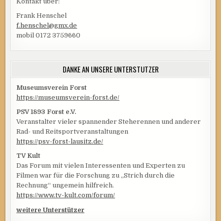
Kontakt über:
Frank Henschel
f.henschel@gmx.de
mobil 0172 3759660
DANKE AN UNSERE UNTERSTÜTZER
Museumsverein Forst
https://museumsverein-forst.de/
PSV 1893 Forst e.V.
Veranstalter vieler spannender Steherennen und anderer
Rad- und Reitsportveranstaltungen
https://psv-forst-lausitz.de/
TV Kult
Das Forum mit vielen Interessenten und Experten zu
Filmen war für die Forschung zu „Strich durch die
Rechnung“ ungemein hilfreich.
https://www.tv-kult.com/forum/
weitere Unterstützer