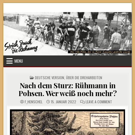
Skip
Strich durch die Rechnung
to
content
MENU
POSTED
DEUTSCHE VERSION
,
ÜBER DIE DREHARBEITEN
IN
Nach dem Sturz: Rühmann in
Pohsen. Wer weiß noch mehr?
ON
F_HENSCHEL
15. JANUAR 2022
LEAVE A COMMENT
NACH
DEM
STURZ:
RÜHMANN
IN
POHSEN.
WER
WEISS N
OCH M