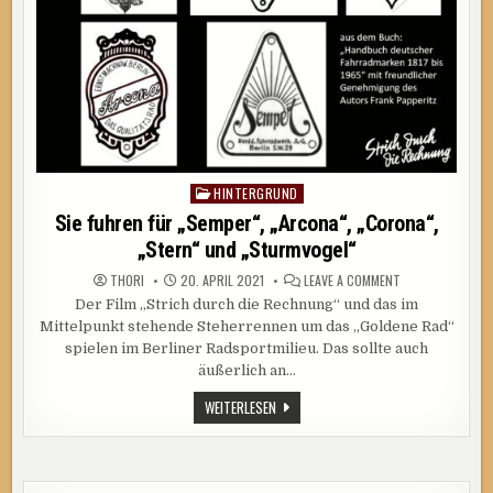
HINTERGRUND
Posted
in
Sie fuhren für „Semper“, „Arcona“, „Corona“,
„Stern“ und „Sturmvogel“
ON
THORI
20. APRIL 2021
LEAVE A COMMENT
SIE
Der Film „Strich durch die Rechnung“ und das im
FUHREN
FÜR
Mittelpunkt stehende Steherrennen um das „Goldene Rad“
„SEMPER“,
„ARCONA“,
spielen im Berliner Radsportmilieu. Das sollte auch
„CORONA“,
äußerlich an…
„STERN“
UND
„STURMVOGEL“
SIE
WEITERLESEN
FUHREN
FÜR
„SEMPER“,
„ARCONA“,
„CORONA“,
„STERN“