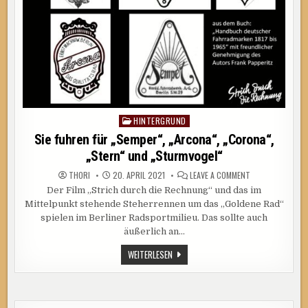
HINTERGRUND
Posted
in
Sie fuhren für „Semper“, „Arcona“, „Corona“,
„Stern“ und „Sturmvogel“
ON
THORI
20. APRIL 2021
LEAVE A COMMENT
SIE
Der Film „Strich durch die Rechnung“ und das im
FUHREN
FÜR
Mittelpunkt stehende Steherrennen um das „Goldene Rad“
„SEMPER“,
„ARCONA“,
spielen im Berliner Radsportmilieu. Das sollte auch
„CORONA“,
äußerlich an…
„STERN“
UND
„STURMVOGEL“
SIE
WEITERLESEN
FUHREN
FÜR
„SEMPER“,
„ARCONA“,
„CORONA“,
„STERN“