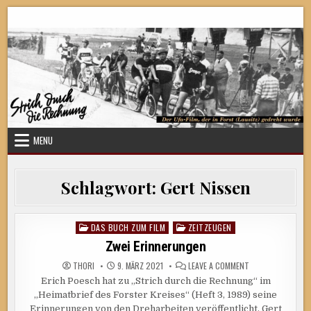
Skip
Strich durch die Rechnung
to
content
MENU
Schlagwort:
Gert Nissen
DAS BUCH ZUM FILM
ZEITZEUGEN
Posted
in
Zwei Erinnerungen
ON
THORI
9. MÄRZ 2021
LEAVE A COMMENT
ZWEI
Erich Poesch hat zu „Strich durch die Rechnung“ im
ERINNERUNGEN
„Heimatbrief des Forster Kreises“ (Heft 3, 1989) seine
Erinnerungen von den Dreharbeiten veröffentlicht. Gert