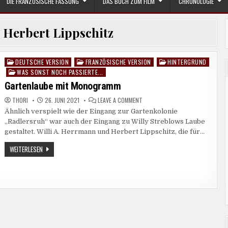
DIE FRANZÖSISCHE FASSUNG
DAS BUCH ZUM FILM
CHRONOLOGIE
:
Herbert Lippschitz
DEUTSCHE VERSION
FRANZÖSISCHE VERSION
HINTERGRUND
Posted
WAS SONST NOCH PASSIERTE...
in
Gartenlaube mit Monogramm
ON
THORI
26. JUNI 2021
LEAVE A COMMENT
GARTENLAUBE
Ähnlich verspielt wie der Eingang zur Gartenkolonie
MIT
MONOGRAMM
„Radlersruh“ war auch der Eingang zu Willy Streblows Laube
gestaltet. Willi A. Herrmann und Herbert Lippschitz, die für…
GARTENLAUBE
WEITERLESEN
MIT
MONOGRAMM