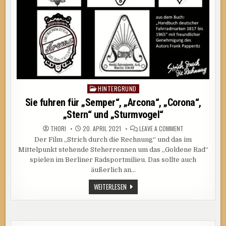
HINTERGRUND
Posted
in
Sie fuhren für „Semper“, „Arcona“, „Corona“,
„Stern“ und „Sturmvogel“
ON
THORI
20. APRIL 2021
LEAVE A COMMENT
SIE
Der Film „Strich durch die Rechnung“ und das im
FUHREN
FÜR
Mittelpunkt stehende Steherrennen um das „Goldene Rad“
„SEMPER“,
„ARCONA“,
spielen im Berliner Radsportmilieu. Das sollte auch
„CORONA“,
äußerlich an…
„STERN“
UND
„STURMVOGEL“
SIE
WEITERLESEN
FUHREN
FÜR
„SEMPER“,
„ARCONA“,
„CORONA“,
„STERN“