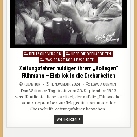
DEUTSCHE VERSION
ÜBER DIE DREHARBEITEN
Posted
WAS SONST NOCH PASSIERTE...
in
Zeitungsfahrer huldigen ihrem „Kollegen“
Rühmann – Einblick in die Dreharbeiten
ON
REDAKTION
11. NOVEMBER 2024
LEAVE A COMMENT
ZEITUNGSFA
Das Wittener Tageblatt vom 23. September 1932
HULDIGEN
IHREM
veröffentlichte diesen Artikel, der auf die „Filmwoche“
„KOLLEGEN“
RÜHMANN
vom 7. September zurück greift. Dort unter der
–
Überschrift: Zeitungsfahrer besuchen…
EINBLICK
IN
DIE
ZEITUNGSFAHRER
WEITERLESEN
DREHARBEIT
HULDIGEN
IHREM
„KOLLEGEN“
RÜHMANN